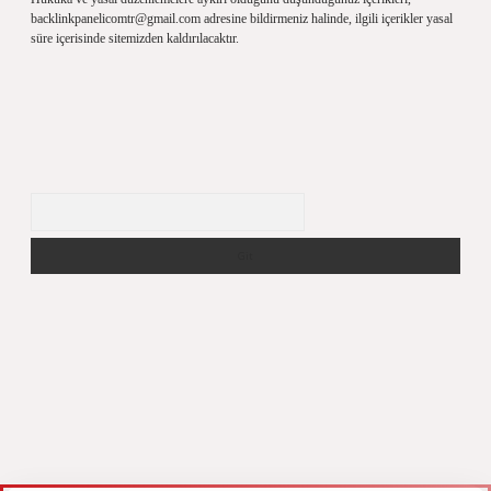
backlinkpanelicomtr@gmail.com
adresine bildirmeniz halinde, ilgili içerikler yasal
süre içerisinde sitemizden kaldırılacaktır.
Arama
yz
m elexbet