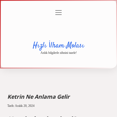
menüyü
Anasayfa
Gizlilik
Yasal
Hakkımızda
aç
Politikası
Uyarı
Hızlı İlham Molası
Anlık bilgilerle zihnini tazele!
Ketrin Ne Anlama Gelir
Tarih: Aralık 20, 2024