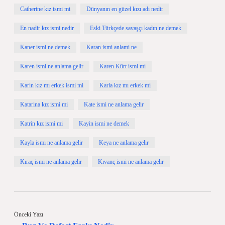
Catherine kız ismi mi
Dünyanın en güzel kızı adı nedir
En nadir kız ismi nedir
Eski Türkçede savaşçı kadın ne demek
Kaner ismi ne demek
Karan ismi anlami ne
Karen ismi ne anlama gelir
Karen Kürt ismi mi
Karin kız mı erkek ismi mi
Karla kız mı erkek mi
Katarina kız ismi mi
Kate ismi ne anlama gelir
Katrin kız ismi mi
Kayin ismi ne demek
Kayla ismi ne anlama gelir
Keya ne anlama gelir
Kıraç ismi ne anlama gelir
Kıvanç ismi ne anlama gelir
Önceki Yazı