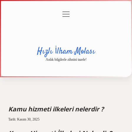
menüyü
Anasayfa
Gizlilik
Yasal
Hakkımızda
aç
Politikası
Uyarı
Hızlı İlham Molası
Anlık bilgilerle zihnini tazele!
Kamu hizmeti ilkeleri nelerdir ?
Tarih: Kasım 30, 2025