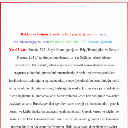
.xyz
m elexbet
Reklam ve İletişim:
E-mail:
backlinkpaneli@gmail.com
Teams:
forumhizmeti@gmail.com
Whatsapp: 0262 606 0 726
Telegram: @karabul
Yasal Uyarı:
Sitemiz, 5651 Sayılı Kanun gereğince Bilgi Teknolojileri ve İletişim
Kurumu (BTK) tarafından onaylanmış bir Yer Sağlayıcı olarak hizmet
vermektedir. Bu nedenle, sitedeki içerikleri proaktif olarak denetleme veya
araştırma yükümlülüğümüz bulunmamaktadır. Ancak, üyelerimiz yazdıkları
içeriklerin sorumluluğunu taşımakta olup, siteye üye olarak bu sorumluluğu kabul
etmiş sayılırlar. Bu internet sitesi, herhangi bir marka, kurum veya şahıs şirketi ile
hiçbir bağlantısı bulunmamaktadır. Sitede yalnızca kendi hazırladığımız makaleler
paylaşılmaktadır. Burada yer alan içerikler haber niteliği taşımamakta olup, gerçek
kurum ve kişiler hakkında paylaşım yapılmamaktadır. Gerçek kurum ve kişiler ile
isim benzerlikleri tamamen tesadüfidir. Sitemiz, kar amacı gütmeyen ve tamamen
ücretsiz bir bilgi paylaşım platformudur. Hukuka ve yasal düzenlemelere aykırı