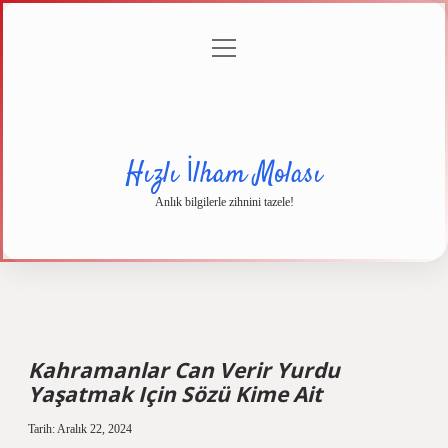
menüyü
Anasayfa
Gizlilik
Yasal
Hakkımızda
aç
Politikası
Uyarı
Hızlı İlham Molası
Anlık bilgilerle zihnini tazele!
Kahramanlar Can Verir Yurdu
Yaşatmak Için Sözü Kime Ait
Tarih: Aralık 22, 2024