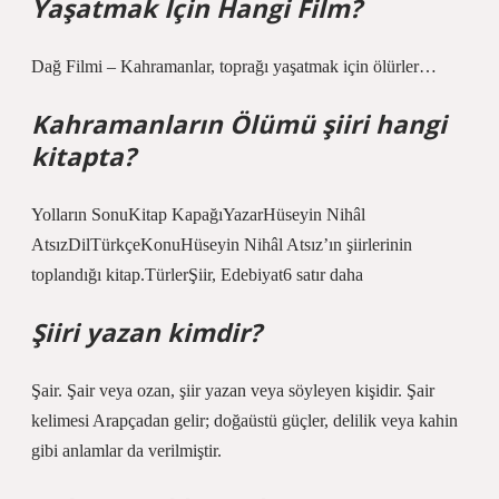
Yaşatmak İçin Hangi Film?
Dağ Filmi – Kahramanlar, toprağı yaşatmak için ölürler…
Kahramanların Ölümü şiiri hangi
kitapta?
Yolların SonuKitap KapağıYazarHüseyin Nihâl
AtsızDilTürkçeKonuHüseyin Nihâl Atsız’ın şiirlerinin
toplandığı kitap.TürlerŞiir, Edebiyat6 satır daha
Şiiri yazan kimdir?
Şair. Şair veya ozan, şiir yazan veya söyleyen kişidir. Şair
kelimesi Arapçadan gelir; doğaüstü güçler, delilik veya kahin
gibi anlamlar da verilmiştir.