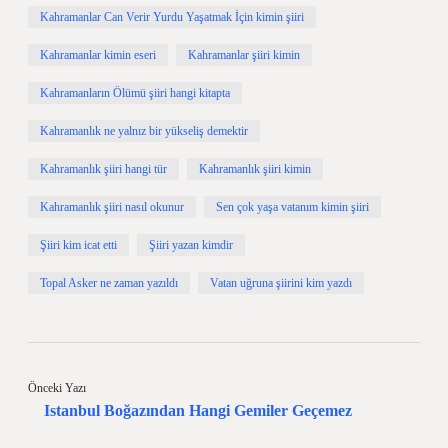
Kahramanlar Can Verir Yurdu Yaşatmak İçin kimin şiiri
Kahramanlar kimin eseri
Kahramanlar şiiri kimin
Kahramanların Ölümü şiiri hangi kitapta
Kahramanlık ne yalnız bir yükseliş demektir
Kahramanlık şiiri hangi tür
Kahramanlık şiiri kimin
Kahramanlık şiiri nasıl okunur
Sen çok yaşa vatanım kimin şiiri
Şiiri kim icat etti
Şiiri yazan kimdir
Topal Asker ne zaman yazıldı
Vatan uğruna şiirini kim yazdı
Önceki Yazı
Istanbul Boğazından Hangi Gemiler Geçemez