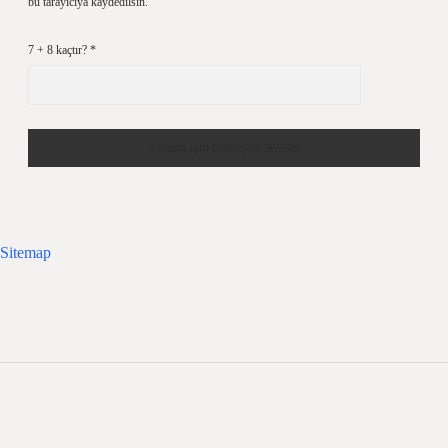
bu tarayıcıya kaydedilsin.
7 + 8 kaçtır?
*
Sitemap
Sidebar