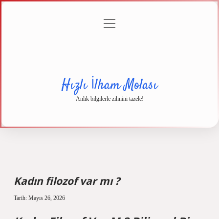
menüyü
Anasayfa
Gizlilik
Yasal
Hakkımızda
aç
Politikası
Uyarı
Hızlı İlham Molası
Anlık bilgilerle zihnini tazele!
Kadın filozof var mı ?
Tarih: Mayıs 26, 2026