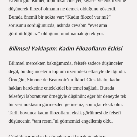
Arendt gibi isimler, toplumsal cinsiyet, siyaset ve etik üzerine
düşünerek filozof olmanın ne demek olduğunu gösterdi.
Burada önemli bir nokta var: “Kadın filozof var mı?”
sorusunu sorduğunuzda, aslında cevabın “evet ama
görünürlüğü az” olduğunu unutmamak gerekiyor.
Bilimsel Yaklaşım: Kadın Filozofların Etkisi
Bilimsel mercekten baktığımızda, felsefe sadece düşünceler
değil, bu düşüncelerin toplum üzerindeki etkisiyle de ilgilidir.
Örneğin, Simone de Beauvoir’un İkinci Cins kitabı, kadın
hakları hareketine entelektüel bir temel sağladı. Burada
felsefeyi laboratuvar örneğiyle düşünün: eğer bir deneyde tek
bir veri noktasını görmezden gelirseniz, sonuçlar eksik olur.
Tarih boyunca kadın filozofların eksik görülmesi de felsefi
düşüncenin “tam resmi”ni görmemizi engellemiş oldu.
Günlük yaşamdan bir örnekle açıklamak gerekirse: