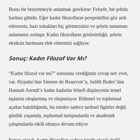
Bunu bir benzetmeyle anlatmak gerekirse: Felsefe, bir şehrin
haritası gibidir. Eğer kadın filozofların perspektifini göz ardı
ederseniz, bazı sokakları hiç görmezsiniz ve şehrin tamamını
anlamanız zorlaşır. Kadın filozofların görünürlüğü, şehrin
eksiksiz haritasını elde etmemizi sağlıyor.
Sonuç: Kadın Filozof Var Mı?
“Kadın filozof var mı?” sorusuna verdiğimiz cevap net: evet,
var. Hypatia’dan Simone de Beauvoir’a, Judith Butler’dan
Hannah Arendt’e kadar kadınlar felsefi düşüncenin temel
taşlarını oluşturmuş ve oluşturuyor. Bilimsel ve toplumsal
açıdan bakıldığında, bu isimler sadece tarihsel figürler değil;
günlük yaşamda, toplumsal tartışmalarda ve akademik
çalışmalarda etkili olmaya devam ediyor.
Sonuç olarak, kadın filozofları sadece teorik olarak değil,