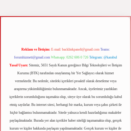
.xyz
m elexbet
Reklam ve İletişim:
E-mail:
backlinkpaneli@gmail.com
Teams:
forumhizmeti@gmail.com
Whatsapp: 0262 606 0 726
Telegram: @karabul
Yasal Uyarı:
Sitemiz, 5651 Sayılı Kanun gereğince Bilgi Teknolojileri ve İletişim
Kurumu (BTK) tarafından onaylanmış bir Yer Sağlayıcı olarak hizmet
vermektedir. Bu nedenle, sitedeki içerikleri proaktif olarak denetleme veya
araştırma yükümlülüğümüz bulunmamaktadır. Ancak, üyelerimiz yazdıkları
içeriklerin sorumluluğunu taşımakta olup, siteye üye olarak bu sorumluluğu kabul
etmiş sayılırlar. Bu internet sitesi, herhangi bir marka, kurum veya şahıs şirketi ile
hiçbir bağlantısı bulunmamaktadır. Sitede yalnızca kendi hazırladığımız makaleler
paylaşılmaktadır. Burada yer alan içerikler haber niteliği taşımamakta olup, gerçek
kurum ve kişiler hakkında paylaşım yapılmamaktadır. Gerçek kurum ve kişiler ile