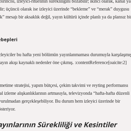
irincisi, izleyici‑ritüelinin sürekliliğini bozabilir; ikinci olarak, kanal ya
lir; üçüncü olarak ise izleyici üzerinde “bekleme” ve “merak” duygusu
” mesajı bir aksaklık değil, yayın kültürü içinde planlı ya da plansız bi
ebepleri
e, izleyiciler bu hafta yeni bölümün yayınlanmaması durumuyla karşılaşmış
yayın akışı kaynaklı nedenler öne çıkmış. :contentReference[oaicite:2]
metime stratejisi, yapım bütçesi, çekim takvimi ve reyting performansı
jital izleme alışkanlıklarının artmasıyla, televizyonda “hafta‑hafta düzenli
uyurulmadan gerçekleşebiliyor. Bu durum hem izleyici üzerinde bir
steriyor.
yınlarının Sürekliliği ve Kesintiler