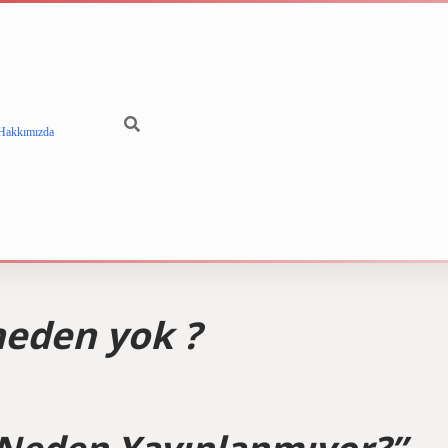
Hakkımızda
betci
vdcasi
 neden yok ?