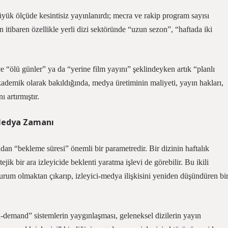
büyük ölçüde kesintisiz yayınlanırdı; mecra ve rakip program sayısı
n itibaren özellikle yerli dizi sektöründe “uzun sezon”, “haftada iki
“ölü günler” ya da “yerine film yayını” şeklindeyken artık “planlı
Akademik olarak bakıldığında, medya üretiminin maliyeti, yayın hakları,
ı artırmıştır.
 Medya Zamanı
ından “bekleme süresi” önemli bir parametredir. Bir dizinin haftalık
jik bir ara izleyicide beklenti yaratma işlevi de görebilir. Bu ikili
rum olmaktan çıkarıp, izleyici‑medya ilişkisini yeniden düşündüren bi
on‑demand” sistemlerin yaygınlaşması, geleneksel dizilerin yayın