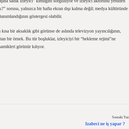
ışına sadık izleyici” kimliğini sorguluyor ve izleyici aktörünü yeniden
k?” sorusu, yalnızca bir hafta ekran dışı kalma değil; medya kültüründe
tanımlandığının göstergesi olabilir.
 kısa bir aksaklık gibi görünse de aslında televizyon yayıncılığının,
ıtan bir örnek. Bu tür boşluklar, izleyiciyi bir “bekleme rejimi”ne
mikleri görünür kılıyor.
Sonraki Yaz
Izabeci ne iş yapar ?