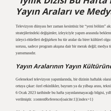
“İyilik Dizisi Bu Haf
Yayın Araları ve Medy
Televizyon dünyası her zaman kesintisiz bir “yeni bölüm” akışı
stratejilerindeki değişimler, izleyiciyle yapım arasında beklen
izleyci‑ritüelleri değişirken bu tür aralar da birer kültürel ol
sorusu, sadece program akışına dair bir merak değil; medya t
yansımasıdır.
Yayın Aralarının Yayın Kültüründ
Geleneksel televizyon yapımlarında, bir dizinin haftalık olara
ortaya çıkar: özel etkinlikler, bayram ya da yılbaşı arası, tekn
6 Ocak 2023 tarihinde bu hafta yayınlanmayacağı bilgisi, yılb
verilmiştir. :contentReference[oaicite:1]{index=1}