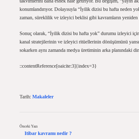
takvimlerini daha esnek hale getiriyor. Bu değişim, “yayın ak
konumlandırıyor. Dolayısıyla “İyilik dizisi bu hafta neden yo
zaman, süreklilik ve izleyici beklisi gibi kavramların yeniden 
Sonuç olarak, “İyilik dizisi bu hafta yok” durumu izleyici için
kanal stratejilerinin ve izleyici ritüellerinin dönüşümünü yans
sokarken aynı zamanda medya üretiminin arka planındaki dina
::contentReference[oaicite:3]{index=3}
Tarih:
Makaleler
Önceki Yazı
Itibar kavramı nedir ?