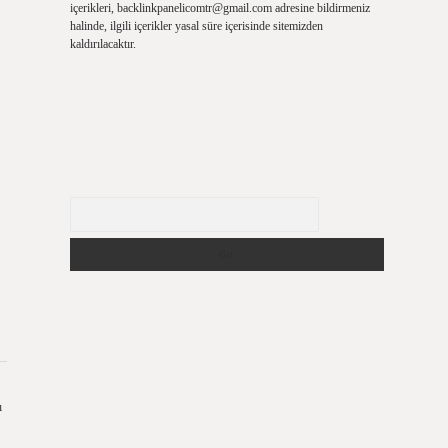
içerikleri,
backlinkpanelicomtr@gmail.com
adresine bildirmeniz
halinde, ilgili içerikler yasal süre içerisinde sitemizden
kaldırılacaktır.
Arama
ı