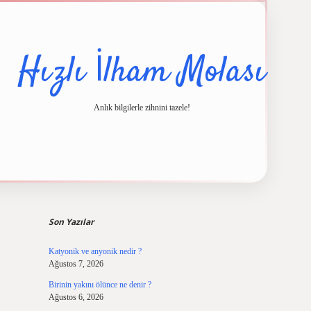
Hızlı İlham Molası
Anlık bilgilerle zihnini tazele!
Sidebar
no güncel giriş
ilbet casino
ilbet yeni giriş
Betexper giriş adresi
betexper.x
Son Yazılar
Katyonik ve anyonik nedir ?
Ağustos 7, 2026
Birinin yakını ölünce ne denir ?
Ağustos 6, 2026