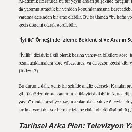
Akademik literatürde bu tür yayın araları şu şekilde tartışılır: B
da yapımın stratejik bir yeniden konumlanmasına işaret edebi
yaratma açısından bir araç olabilir. Bu bağlamda “bu hafta yok
geçiş dönemi olarak görülebilir.
“İyilik” Örneğinde İzleme Beklentisi ve Aranın S
“İyilik” dizisiyle ilgili olarak basına yansıyan bilgilere gör
resmi açıklamalara göre yılbaşı arası ya da sezon geçişi gibi 
{index=2}
Bu durumu daha geniş bir şekilde analiz edersek: Kanalın pri
gibi faktörler bir ara kararının tetikleyicisi olabilir. Ayrıca di
yayın” modeli azalıyor, yayın araları daha sık ve önceden d
kırılma yaratabiliyor hem de izleme ritüelinin dönüşümünü gö
Tarihsel Arka Plan: Televizyon Ya