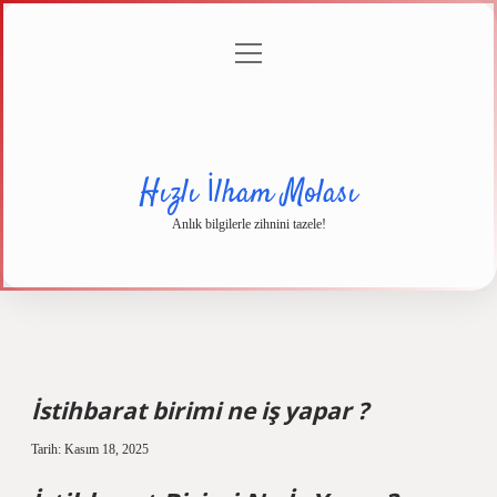
menüyü
Anasayfa
Gizlilik
Yasal
Hakkımızda
aç
Politikası
Uyarı
Hızlı İlham Molası
Anlık bilgilerle zihnini tazele!
İstihbarat birimi ne iş yapar ?
Tarih: Kasım 18, 2025