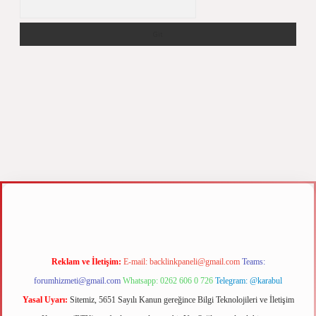
xyz
m elexbet
Reklam ve İletişim:
E-mail:
backlinkpaneli@gmail.com
Teams:
forumhizmeti@gmail.com
Whatsapp: 0262 606 0 726
Telegram: @karabul
Yasal Uyarı:
Sitemiz, 5651 Sayılı Kanun gereğince Bilgi Teknolojileri ve İletişim