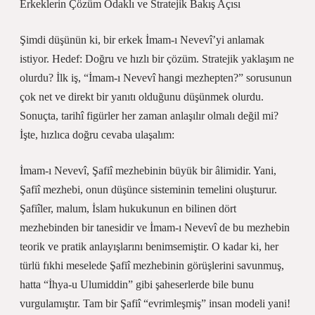
Erkeklerin Çözüm Odaklı ve Stratejik Bakış Açısı
Şimdi düşünün ki, bir erkek İmam-ı Nevevî’yi anlamak
istiyor. Hedef: Doğru ve hızlı bir çözüm. Stratejik yaklaşım ne
olurdu? İlk iş, “İmam-ı Nevevî hangi mezhepten?” sorusunun
çok net ve direkt bir yanıtı olduğunu düşünmek olurdu.
Sonuçta, tarihî figürler her zaman anlaşılır olmalı değil mi?
İşte, hızlıca doğru cevaba ulaşalım:
İmam-ı Nevevî, Şafiî mezhebinin büyük bir âlimidir. Yani,
Şafiî mezhebi, onun düşünce sisteminin temelini oluşturur.
Şafiîler, malum, İslam hukukunun en bilinen dört
mezhebinden bir tanesidir ve İmam-ı Nevevî de bu mezhebin
teorik ve pratik anlayışlarını benimsemiştir. O kadar ki, her
türlü fıkhi meselede Şafiî mezhebinin görüşlerini savunmuş,
hatta “İhya-u Ulumiddin” gibi şaheserlerde bile bunu
vurgulamıştır. Tam bir Şafiî “evrimleşmiş” insan modeli yani!