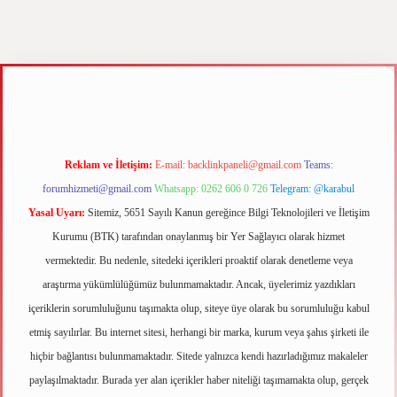
r.xyz
m elexbet
Reklam ve İletişim:
E-mail:
backlinkpaneli@gmail.com
Teams:
forumhizmeti@gmail.com
Whatsapp: 0262 606 0 726
Telegram: @karabul
Yasal Uyarı:
Sitemiz, 5651 Sayılı Kanun gereğince Bilgi Teknolojileri ve İletişim
Kurumu (BTK) tarafından onaylanmış bir Yer Sağlayıcı olarak hizmet
vermektedir. Bu nedenle, sitedeki içerikleri proaktif olarak denetleme veya
araştırma yükümlülüğümüz bulunmamaktadır. Ancak, üyelerimiz yazdıkları
içeriklerin sorumluluğunu taşımakta olup, siteye üye olarak bu sorumluluğu kabul
etmiş sayılırlar. Bu internet sitesi, herhangi bir marka, kurum veya şahıs şirketi ile
hiçbir bağlantısı bulunmamaktadır. Sitede yalnızca kendi hazırladığımız makaleler
paylaşılmaktadır. Burada yer alan içerikler haber niteliği taşımamakta olup, gerçek