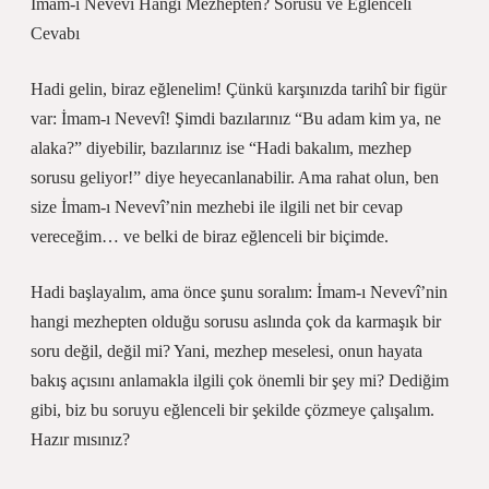
İmam-ı Nevevî Hangi Mezhepten? Sorusu ve Eğlenceli
Cevabı
Hadi gelin, biraz eğlenelim! Çünkü karşınızda tarihî bir figür
var: İmam-ı Nevevî! Şimdi bazılarınız “Bu adam kim ya, ne
alaka?” diyebilir, bazılarınız ise “Hadi bakalım, mezhep
sorusu geliyor!” diye heyecanlanabilir. Ama rahat olun, ben
size İmam-ı Nevevî’nin mezhebi ile ilgili net bir cevap
vereceğim… ve belki de biraz eğlenceli bir biçimde.
Hadi başlayalım, ama önce şunu soralım: İmam-ı Nevevî’nin
hangi mezhepten olduğu sorusu aslında çok da karmaşık bir
soru değil, değil mi? Yani, mezhep meselesi, onun hayata
bakış açısını anlamakla ilgili çok önemli bir şey mi? Dediğim
gibi, biz bu soruyu eğlenceli bir şekilde çözmeye çalışalım.
Hazır mısınız?