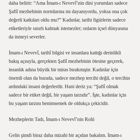
daha belirir: “Ama İmam-ı Nevevî’nin dini yorumları sadece
Şafiî mezhebinin normlarına mı dayanıyordu, yoksa ona çok
değerli katkıları oldu mu?” Kadınlar, tarihi figürlerin sadece
etiketleriyle sınırlı kalmak istemezler; onların içsel dünyasına
da inmeyi severler.
İmam-ı Nevevî, tarihî bilgisi ve insanlara kattığı derinlikli
bakış açısıyla, gerçekten Şafiî mezhebinin ötesine geçerek,
insanlık adına büyük bir miras bırakmıştır. Kadınlar için
önemli olan da burada, sadece mezhep tercihi değil, o tercihin
ardındaki insani değerlerdir. Hani deriz ya: “Şafiî olmak
sadece bir etiket değil, bir yaşam tarzıdır”. İşte, kadınlar için
bu yaşam tarzını benimsemek de oldukça çekicidir.
Mezheplerin Tadı, İmam-ı Nevevî’nin Rolü
Gelin şimdi biraz daha mizahi bir açıdan bakalım. İmam-ı