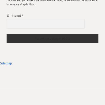
Daha sonraki yorumlarımda kullanılması için adım, e-posta adresim ve site adresim
bu tarayıcıya kaydedilsin.
10 - 4 kaçtır?
*
Sitemap
Sidebar