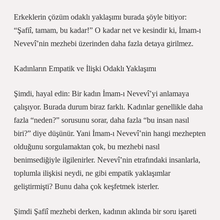
Erkeklerin çözüm odaklı yaklaşımı burada şöyle bitiyor:
“Şafiî, tamam, bu kadar!” O kadar net ve kesindir ki, İmam-ı
Nevevî’nin mezhebi üzerinden daha fazla detaya girilmez.
Kadınların Empatik ve İlişki Odaklı Yaklaşımı
Şimdi, hayal edin: Bir kadın İmam-ı Nevevî’yi anlamaya
çalışıyor. Burada durum biraz farklı. Kadınlar genellikle daha
fazla “neden?” sorusunu sorar, daha fazla “bu insan nasıl
biri?” diye düşünür. Yani İmam-ı Nevevî’nin hangi mezhepten
olduğunu sorgulamaktan çok, bu mezhebi nasıl
benimsediğiyle ilgilenirler. Nevevî’nin etrafındaki insanlarla,
toplumla ilişkisi neydi, ne gibi empatik yaklaşımlar
geliştirmişti? Bunu daha çok keşfetmek isterler.
Şimdi Şafiî mezhebi derken, kadının aklında bir soru işareti