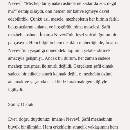
Nevevî, “Mezhep tartışmaları aslında ne kadar da zor, değil
mi?” demiş olsaydı, onu hemen bir kahve içmeye davet
edebilirdik. Çünkü asıl mesele, mezheplerin her birinin farklı
bakış açılarını anlama ve hoşgörülü olma meselesi. Şafiî
mezhebi, aslında İmam-ı Nevevî’nin içsel yolculuğunun bir
parçasıydı. Hem bilginin hem de aklın rehberliğinde, İmam-ı
Nevevî’nin yaşadığı dönemdeki toplumu şekillendirmek
amacıyla gelişmişti. Ancak bu durum, her zaman sadece
mezhep tartışması ile sınırlı değildi. Gerçekten şafiî olmak,
sadece bir etiketle sınırlı kalmak değil, o mezhebin özünü
anlamak ve yaşamda nasıl bir iz bırakmak gerektiğiyle
ilgiliydi.
Sonuç Olarak
Evet, doğru duydunuz! İmam-ı Nevevî, Şafiî mezhebinin
büyük bir âlimidir. Hem erkeklerin stratejik yaklaşımını hem