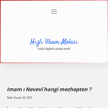
menüyü
Anasayfa
Gizlilik
Yasal
Hakkımızda
aç
Politikası
Uyarı
Hızlı İlham Molası
Anlık bilgilerle zihnini tazele!
Imam ı Nevevî hangi mezhepten ?
Tarih: Kasım 28, 2025