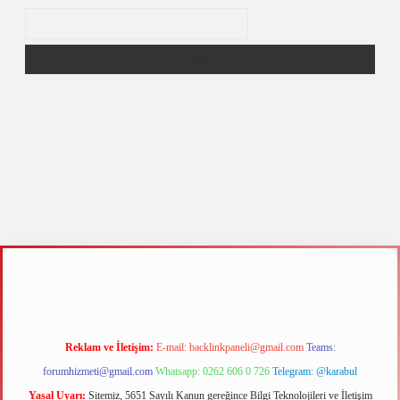
Arama
z
m elexbet
Reklam ve İletişim:
E-mail:
backlinkpaneli@gmail.com
Teams:
forumhizmeti@gmail.com
Whatsapp: 0262 606 0 726
Telegram: @karabul
Yasal Uyarı:
Sitemiz, 5651 Sayılı Kanun gereğince Bilgi Teknolojileri ve İletişim