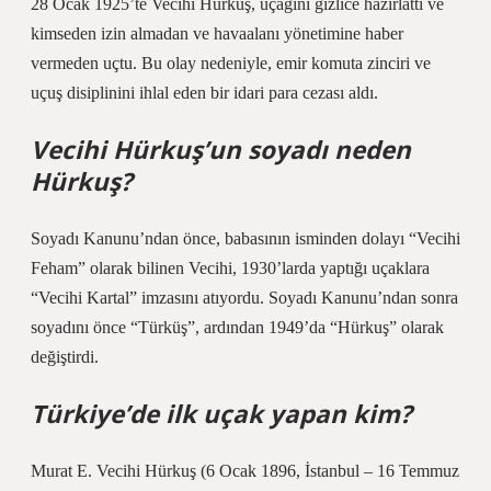
28 Ocak 1925’te Vecihi Hürkuş, uçağını gizlice hazırlattı ve
kimseden izin almadan ve havaalanı yönetimine haber
vermeden uçtu. Bu olay nedeniyle, emir komuta zinciri ve
uçuş disiplinini ihlal eden bir idari para cezası aldı.
Vecihi Hürkuş’un soyadı neden
Hürkuş?
Soyadı Kanunu’ndan önce, babasının isminden dolayı “Vecihi
Feham” olarak bilinen Vecihi, 1930’larda yaptığı uçaklara
“Vecihi Kartal” imzasını atıyordu. Soyadı Kanunu’ndan sonra
soyadını önce “Türküş”, ardından 1949’da “Hürkuş” olarak
değiştirdi.
Türkiye’de ilk uçak yapan kim?
Murat E. Vecihi Hürkuş (6 Ocak 1896, İstanbul – 16 Temmuz