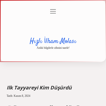
menüyü
Anasayfa
Gizlilik
Yasal
Hakkımızda
aç
Politikası
Uyarı
Hızlı İlham Molası
Anlık bilgilerle zihnini tazele!
Ilk Tayyareyi Kim Düşürdü
Tarih: Kasım 8, 2024