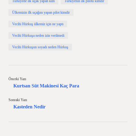
Türkiyede ilk uçak yapan kim
Türkiyenin ilk pilotu kimdir
Ülkemizin ilk uçağını yapan pilot kimdir
Vecihi Hürkuş ülkemiz için ne yaptı
Vecihi Hürkuşa neden izin verilmedi
Vecihi Hürkuşun soyadı neden Hürkuş
Önceki Yazı
Kurtsan Süt Makinesi Kaç Para
Sonraki Yazı
Kasteden Nedir