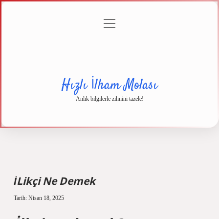
menüyü
Anasayfa
Gizlilik
Yasal
Hakkımızda
aç
Politikası
Uyarı
Hızlı İlham Molası
Anlık bilgilerle zihnini tazele!
İLikçi Ne Demek
Tarih: Nisan 18, 2025