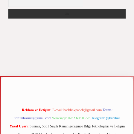
per.xyz
m elexbet
Reklam ve İletişim:
E-mail:
backlinkpaneli@gmail.com
Teams:
forumhizmeti@gmail.com
Whatsapp: 0262 606 0 726
Telegram: @karabul
Yasal Uyarı:
Sitemiz, 5651 Sayılı Kanun gereğince Bilgi Teknolojileri ve İletişim