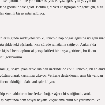
afif semptomları bile yönetmek istiyor. Boğaz ağrısı gibi yaygın bir
 daha görünür hale geldi. Benim gibi veri ile uğraşan bir genç için, hızlı
ndan önemli bir avantaj sağlıyor.
er ışığında söyleyebilirim ki, Ibucold hap boğaz ağrısına iyi gelir mi?
ta şiddetteki ağrılarda, kısa sürede rahatlama sağlıyor. Ankara’da
işisel hem toplumsal perspektifleri bir araya getirince, bu ilacın
uğunu görüyorum.
imliliği, sosyal planlar ve ruh hali üzerinde de etkili. Ibucold, bu anlam
çözüm olarak karşımıza çıkıyor. Verilerle desteklenen, ama bir yandan
acın etkinliğini daha anlaşılır kılıyor.
p veri tablolarını incelerken boğaz ağrısı hissettiğimde, artık
m iş hayatında hem sosyal hayatta küçük ama etkili bir yardımcım. Ve