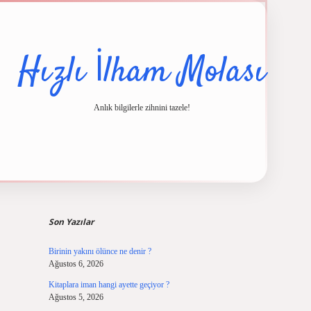
Hızlı İlham Molası
Anlık bilgilerle zihnini tazele!
Sidebar
güncel giriş
ilbet casino
ilbet yeni giriş
Betexper giriş adresi
betexper.xyz
m
Son Yazılar
Birinin yakını ölünce ne denir ?
Ağustos 6, 2026
Kitaplara iman hangi ayette geçiyor ?
Ağustos 5, 2026