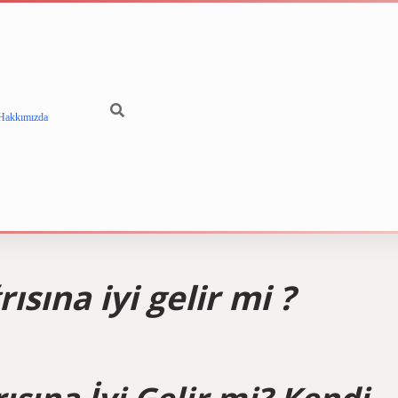
Hakkımızda
betci
vdcasino 
sına iyi gelir mi ?