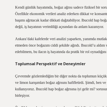
Kendi günlük hayatımda, boğaz ağrısı sadece fiziksel bir soru
Özellikle ekonomik verileri analiz ederken dikkat ve konsantra
başımı ağrıtacak kadar dikkati dağıtabiliyor. Ibucold hap boğ
değil, iş hayatının verimliliği açısından da anlam kazanıyor.
Ankara’daki kafelerde veri analizi yaparken, yanımda mutlak
etmeden önce boğazım ciddi şekilde ağrıdı. Ibucold’u aldım ve
edebilmem, bu ilacın iş hayatında da pratik bir rol oynadığını 
Toplumsal Perspektif ve Deneyimler
Çevremde gözlemlediğim bir diğer nokta da toplumun küçük am
ve limon karışımları boğaz ağrısını hafifletirdi. Şimdi, ben v
kullanıyoruz. Ibucold hap boğaz ağrısına iyi gelir mi? sorusu
birleşiyor.