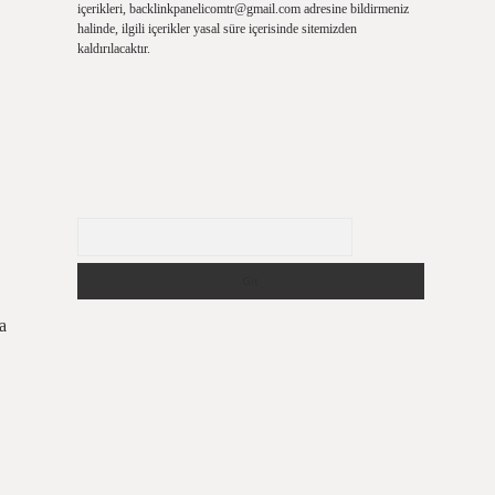
içerikleri,
backlinkpanelicomtr@gmail.com
adresine bildirmeniz
halinde, ilgili içerikler yasal süre içerisinde sitemizden
kaldırılacaktır.
Arama
da