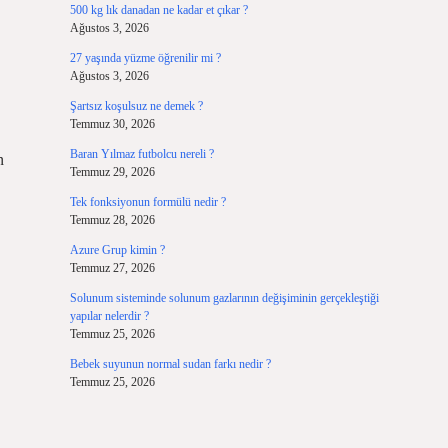
500 kg lık danadan ne kadar et çıkar ?
Ağustos 3, 2026
27 yaşında yüzme öğrenilir mi ?
Ağustos 3, 2026
Şartsız koşulsuz ne demek ?
Temmuz 30, 2026
Baran Yılmaz futbolcu nereli ?
n
Temmuz 29, 2026
Tek fonksiyonun formülü nedir ?
Temmuz 28, 2026
Azure Grup kimin ?
Temmuz 27, 2026
Solunum sisteminde solunum gazlarının değişiminin gerçekleştiği
yapılar nelerdir ?
Temmuz 25, 2026
Bebek suyunun normal sudan farkı nedir ?
Temmuz 25, 2026