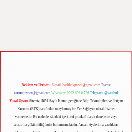
betci
vdcasino güncel giriş
ilbet casino
ilbet yeni giriş
Betexper giriş adres
Reklam ve İletişim:
E-mail:
backlinkpaneli@gmail.com
Teams:
forumhizmeti@gmail.com
Whatsapp: 0262 606 0 726
Telegram: @karabul
Yasal Uyarı:
Sitemiz, 5651 Sayılı Kanun gereğince Bilgi Teknolojileri ve İletişim
Kurumu (BTK) tarafından onaylanmış bir Yer Sağlayıcı olarak hizmet
vermektedir. Bu nedenle, sitedeki içerikleri proaktif olarak denetleme veya
araştırma yükümlülüğümüz bulunmamaktadır. Ancak, üyelerimiz yazdıkları