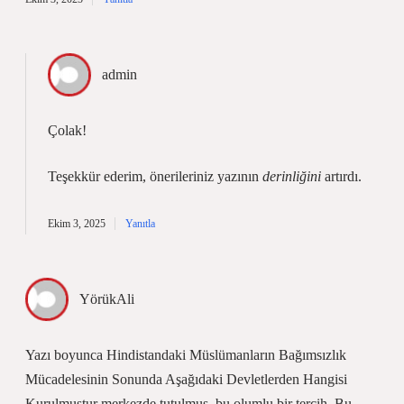
admin
Çolak!
Teşekkür ederim, önerileriniz yazının
derinliğini
artırdı.
Ekim 3, 2025
Yanıtla
YörükAli
Yazı boyunca Hindistandaki Müslümanların Bağımsızlık
Mücadelesinin Sonunda Aşağıdaki Devletlerden Hangisi
Kurulmuştur merkezde tutulmuş, bu olumlu bir tercih. Bu