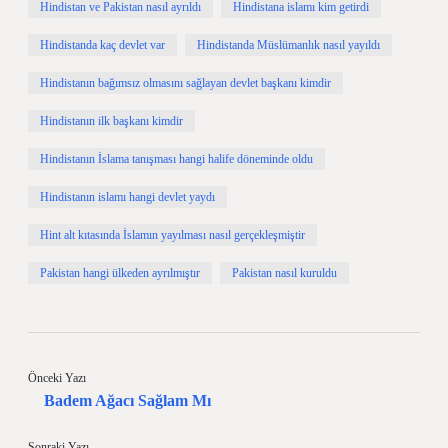
Hindistan ve Pakistan nasıl ayrıldı
Hindistana islamı kim getirdi
Hindistanda kaç devlet var
Hindistanda Müslümanlık nasıl yayıldı
Hindistanın bağımsız olmasını sağlayan devlet başkanı kimdir
Hindistanın ilk başkanı kimdir
Hindistanın İslama tanışması hangi halife döneminde oldu
Hindistanın islamı hangi devlet yaydı
Hint alt kıtasında İslamın yayılması nasıl gerçekleşmiştir
Pakistan hangi ülkeden ayrılmıştır
Pakistan nasıl kuruldu
Önceki Yazı
Badem Ağacı Sağlam Mı
Sonraki Yazı