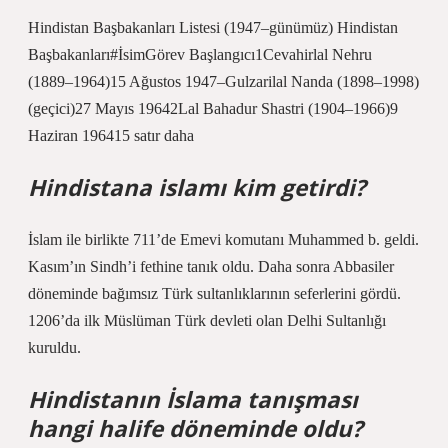
Hindistan Başbakanları Listesi (1947–günümüz) Hindistan
Başbakanları#İsimGörev Başlangıcı1Cevahirlal Nehru
(1889–1964)15 Ağustos 1947–Gulzarilal Nanda (1898–1998)
(geçici)27 Mayıs 19642Lal Bahadur Shastri (1904–1966)9
Haziran 196415 satır daha
Hindistana islamı kim getirdi?
İslam ile birlikte 711’de Emevi komutanı Muhammed b. geldi.
Kasım’ın Sindh’i fethine tanık oldu. Daha sonra Abbasiler
döneminde bağımsız Türk sultanlıklarının seferlerini gördü.
1206’da ilk Müslüman Türk devleti olan Delhi Sultanlığı
kuruldu.
Hindistanın İslama tanışması
hangi halife döneminde oldu?