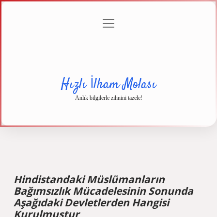
menüyü
Anasayfa
Gizlilik
Yasal
Hakkımızda
aç
Politikası
Uyarı
Hızlı İlham Molası
Anlık bilgilerle zihnini tazele!
Hindistandaki Müslümanların
Bağımsızlık Mücadelesinin Sonunda
Aşağıdaki Devletlerden Hangisi
Kurulmuştur