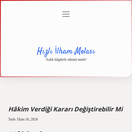
menüyü
Anasayfa
Gizlilik
Yasal
Hakkımızda
aç
Politikası
Uyarı
Hızlı İlham Molası
Anlık bilgilerle zihnini tazele!
Hâkim Verdiği Kararı Değiştirebilir Mi
Tarih: Ekim 16, 2024