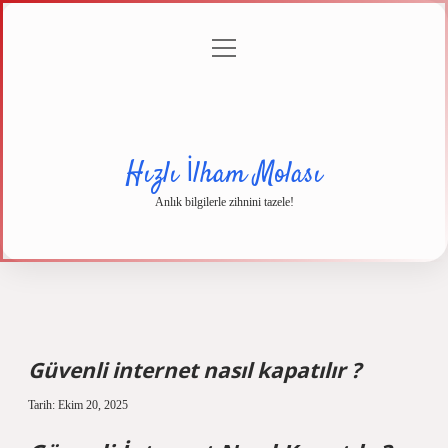
menüyü
Anasayfa
Gizlilik
Yasal
Hakkımızda
aç
Politikası
Uyarı
Hızlı İlham Molası
Anlık bilgilerle zihnini tazele!
Güvenli internet nasıl kapatılır ?
Tarih: Ekim 20, 2025