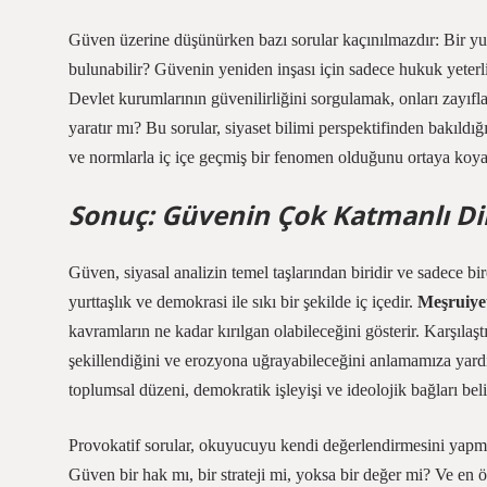
Güven üzerine düşünürken bazı sorular kaçınılmazdır: Bir yur
bulunabilir? Güvenin yeniden inşası için sadece hukuk yeterli
Devlet kurumlarının güvenilirliğini sorgulamak, onları zayıfl
yaratır mı? Bu sorular, siyaset bilimi perspektifinden bakıld
ve normlarla iç içe geçmiş bir fenomen olduğunu ortaya koya
Sonuç: Güvenin Çok Katmanlı D
Güven, siyasal analizin temel taşlarından biridir ve sadece bireyl
yurttaşlık ve demokrasi ile sıkı bir şekilde iç içedir.
Meşruiye
kavramların ne kadar kırılgan olabileceğini gösterir. Karşılaş
şekillendiğini ve erozyona uğrayabileceğini anlamamıza yardı
toplumsal düzeni, demokratik işleyişi ve ideolojik bağları beli
Provokatif sorular, okuyucuyu kendi değerlendirmesini yapm
Güven bir hak mı, bir strateji mi, yoksa bir değer mi? Ve en