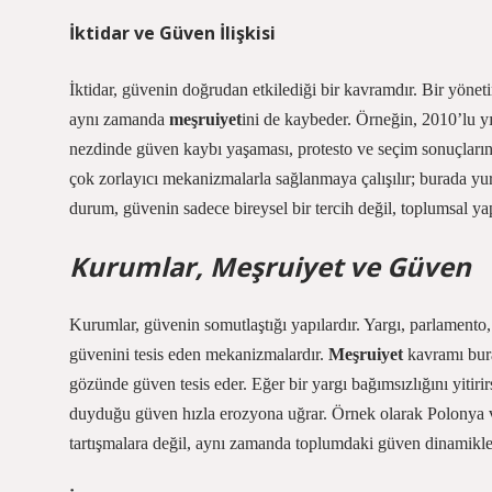
İktidar ve Güven İlişkisi
İktidar, güvenin doğrudan etkilediği bir kavramdır. Bir yöneti
aynı zamanda
meşruiyet
ini de kaybeder. Örneğin, 2010’lu y
nezdinde güven kaybı yaşaması, protesto ve seçim sonuçlarına
çok zorlayıcı mekanizmalarla sağlanmaya çalışılır; burada yurt
durum, güvenin sadece bireysel bir tercih değil, toplumsal yap
Kurumlar,
Meşruiyet
ve Güven
Kurumlar, güvenin somutlaştığı yapılardır. Yargı, parlamento, 
güvenini tesis eden mekanizmalardır.
Meşruiyet
kavramı bura
gözünde güven tesis eder. Eğer bir yargı bağımsızlığını yitirir
duyduğu güven hızla erozyona uğrar. Örnek olarak Polonya ve
tartışmalara değil, aynı zamanda toplumdaki güven dinamikler