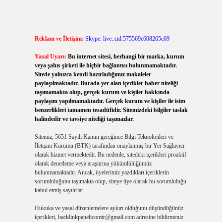
Reklam ve İletişim:
Skype: live:.cid.575569c608265c69
Yasal Uyarı:
Bu internet sitesi, herhangi bir marka, kurum
veya şahıs şirketi ile hiçbir bağlantısı bulunmamaktadır.
Sitede yalnızca kendi hazırladığımız makaleler
paylaşılmaktadır. Burada yer alan içerikler haber niteliği
taşımamakta olup, gerçek kurum ve kişiler hakkında
paylaşım yapılmamaktadır. Gerçek kurum ve kişiler ile isim
benzerlikleri tamamen tesadüfidir. Sitemizdeki bilgiler taslak
halindedir ve tavsiye niteliği taşımazlar.
Sitemiz, 5651 Sayılı Kanun gereğince Bilgi Teknolojileri ve
İletişim Kurumu (BTK) tarafından onaylanmış bir Yer Sağlayıcı
olarak hizmet vermektedir. Bu nedenle, sitedeki içerikleri proaktif
olarak denetleme veya araştırma yükümlülüğümüz
bulunmamaktadır. Ancak, üyelerimiz yazdıkları içeriklerin
sorumluluğunu taşımakta olup, siteye üye olarak bu sorumluluğu
kabul etmiş sayılırlar.
Hukuka ve yasal düzenlemelere aykırı olduğunu düşündüğünüz
içerikleri,
backlinkpanelicomtr@gmail.com
adresine bildirmeniz