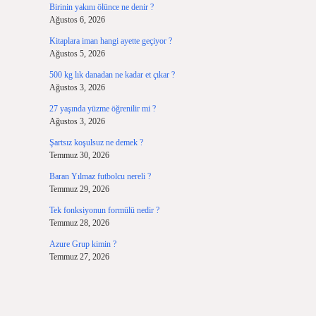
Birinin yakını ölünce ne denir ?
Ağustos 6, 2026
Kitaplara iman hangi ayette geçiyor ?
Ağustos 5, 2026
500 kg lık danadan ne kadar et çıkar ?
Ağustos 3, 2026
27 yaşında yüzme öğrenilir mi ?
Ağustos 3, 2026
Şartsız koşulsuz ne demek ?
Temmuz 30, 2026
Baran Yılmaz futbolcu nereli ?
Temmuz 29, 2026
Tek fonksiyonun formülü nedir ?
Temmuz 28, 2026
Azure Grup kimin ?
Temmuz 27, 2026