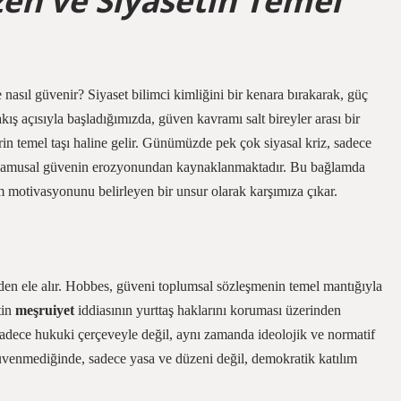
en ve Siyasetin Temel
 nasıl güvenir? Siyaset bilimci kimliğini bir kenara bırakarak, güç
akış açısıyla başladığımızda, güven kavramı salt bireyler arası bir
in temel taşı haline gelir. Günümüzde pek çok siyasal kriz, sadece
a kamusal güvenin erozyonundan kaynaklanmaktadır. Bu bağlamda
m
motivasyonunu belirleyen bir unsur olarak karşımıza çıkar.
erden ele alır. Hobbes, güveni toplumsal sözleşmenin temel mantığıyla
tin
meşruiyet
iddiasının yurttaş haklarını koruması üzerinden
sadece hukuki çerçeveyle değil, aynı zamanda ideolojik ve normatif
 güvenmediğinde, sadece yasa ve düzeni değil, demokratik
katılım