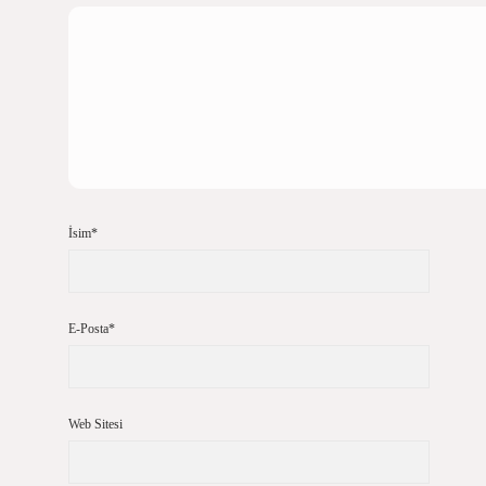
İsim*
E-Posta*
Web Sitesi