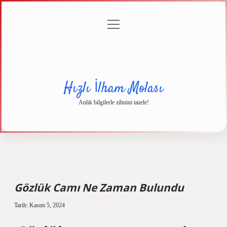
menüyü
Anasayfa
Gizlilik
Yasal
Hakkımızda
aç
Politikası
Uyarı
Hızlı İlham Molası
Anlık bilgilerle zihnini tazele!
Gözlük Camı Ne Zaman Bulundu
Tarih: Kasım 5, 2024