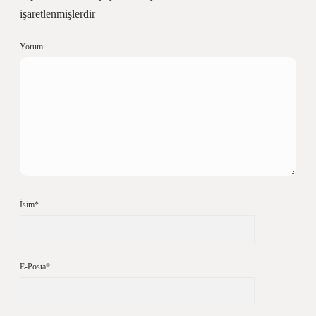
işaretlenmişlerdir
Yorum
İsim*
E-Posta*