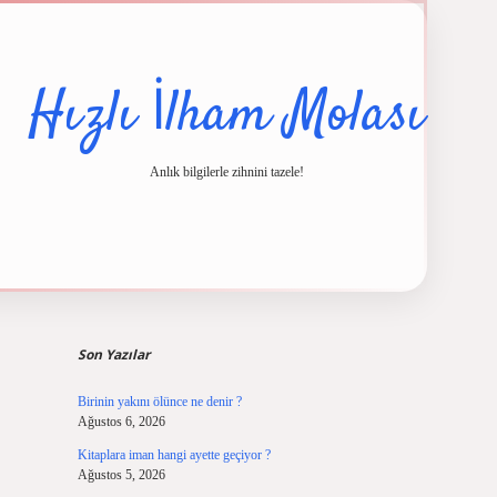
Hızlı İlham Molası
Anlık bilgilerle zihnini tazele!
Sidebar
üncel giriş
ilbet casino
ilbet yeni giriş
Betexper giriş adresi
betexper.xyz
m
Son Yazılar
Birinin yakını ölünce ne denir ?
Ağustos 6, 2026
Kitaplara iman hangi ayette geçiyor ?
Ağustos 5, 2026