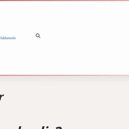
Hakkımızda
betci
vdcasino g
r