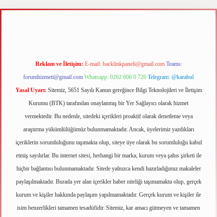
r.xyz
m elexbet
Reklam ve İletişim:
E-mail:
backlinkpaneli@gmail.com
Teams:
forumhizmeti@gmail.com
Whatsapp: 0262 606 0 726
Telegram: @karabul
Yasal Uyarı:
Sitemiz, 5651 Sayılı Kanun gereğince Bilgi Teknolojileri ve İletişim
Kurumu (BTK) tarafından onaylanmış bir Yer Sağlayıcı olarak hizmet
vermektedir. Bu nedenle, sitedeki içerikleri proaktif olarak denetleme veya
araştırma yükümlülüğümüz bulunmamaktadır. Ancak, üyelerimiz yazdıkları
içeriklerin sorumluluğunu taşımakta olup, siteye üye olarak bu sorumluluğu kabul
etmiş sayılırlar. Bu internet sitesi, herhangi bir marka, kurum veya şahıs şirketi ile
hiçbir bağlantısı bulunmamaktadır. Sitede yalnızca kendi hazırladığımız makaleler
paylaşılmaktadır. Burada yer alan içerikler haber niteliği taşımamakta olup, gerçek
kurum ve kişiler hakkında paylaşım yapılmamaktadır. Gerçek kurum ve kişiler ile
isim benzerlikleri tamamen tesadüfidir. Sitemiz, kar amacı gütmeyen ve tamamen