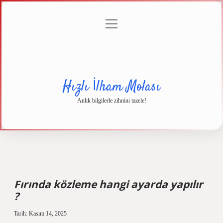
menüyü
Anasayfa
Gizlilik
Yasal
Hakkımızda
aç
Politikası
Uyarı
Hızlı İlham Molası
Anlık bilgilerle zihnini tazele!
Fırında közleme hangi ayarda yapılır
?
Tarih: Kasım 14, 2025