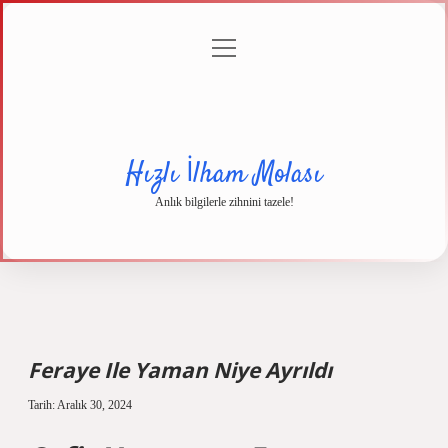
menüyü
Anasayfa
Gizlilik
Yasal
Hakkımızda
aç
Politikası
Uyarı
Hızlı İlham Molası
Anlık bilgilerle zihnini tazele!
Feraye Ile Yaman Niye Ayrıldı
Tarih: Aralık 30, 2024