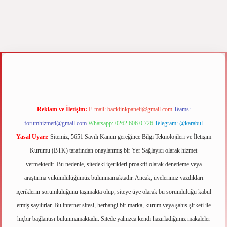
xyz
m elexbet
Reklam ve İletişim:
E-mail:
backlinkpaneli@gmail.com
Teams:
forumhizmeti@gmail.com
Whatsapp: 0262 606 0 726
Telegram: @karabul
Yasal Uyarı:
Sitemiz, 5651 Sayılı Kanun gereğince Bilgi Teknolojileri ve İletişim
Kurumu (BTK) tarafından onaylanmış bir Yer Sağlayıcı olarak hizmet
vermektedir. Bu nedenle, sitedeki içerikleri proaktif olarak denetleme veya
araştırma yükümlülüğümüz bulunmamaktadır. Ancak, üyelerimiz yazdıkları
içeriklerin sorumluluğunu taşımakta olup, siteye üye olarak bu sorumluluğu kabul
etmiş sayılırlar. Bu internet sitesi, herhangi bir marka, kurum veya şahıs şirketi ile
hiçbir bağlantısı bulunmamaktadır. Sitede yalnızca kendi hazırladığımız makaleler