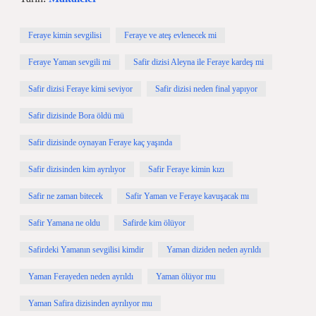
Feraye kimin sevgilisi
Feraye ve ateş evlenecek mi
Feraye Yaman sevgili mi
Safir dizisi Aleyna ile Feraye kardeş mi
Safir dizisi Feraye kimi seviyor
Safir dizisi neden final yapıyor
Safir dizisinde Bora öldü mü
Safir dizisinde oynayan Feraye kaç yaşında
Safir dizisinden kim ayrılıyor
Safir Feraye kimin kızı
Safir ne zaman bitecek
Safir Yaman ve Feraye kavuşacak mı
Safir Yamana ne oldu
Safirde kim ölüyor
Safirdeki Yamanın sevgilisi kimdir
Yaman diziden neden ayrıldı
Yaman Ferayeden neden ayrıldı
Yaman ölüyor mu
Yaman Safira dizisinden ayrılıyor mu