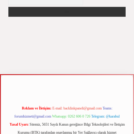
z
m elexbet
Reklam ve İletişim:
E-mail:
backlinkpaneli@gmail.com
Teams:
forumhizmeti@gmail.com
Whatsapp: 0262 606 0 726
Telegram: @karabul
Yasal Uyarı:
Sitemiz, 5651 Sayılı Kanun gereğince Bilgi Teknolojileri ve İletişim
Kurumu (BTK) tarafından onaylanmış bir Yer Sağlayıcı olarak hizmet