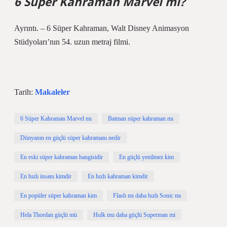
6 Süper Kahraman Marvel mı?
Ayrıntı. – 6 Süper Kahraman, Walt Disney Animasyon
Stüdyoları’nın 54. uzun metraj filmi.
Tarih:
Makaleler
6 Süper Kahraman Marvel mı
Batman süper kahraman mı
Dünyanın en güçlü süper kahramanı nedir
En eski süper kahraman hangisidir
En güçlü yenilmez kim
En hızlı insanı kimdir
En hızlı kahraman kimdir
En popüler süper kahraman kim
Flash mı daha hızlı Sonic mı
Hela Thordan güçlü mü
Hulk mu daha güçlü Superman mi