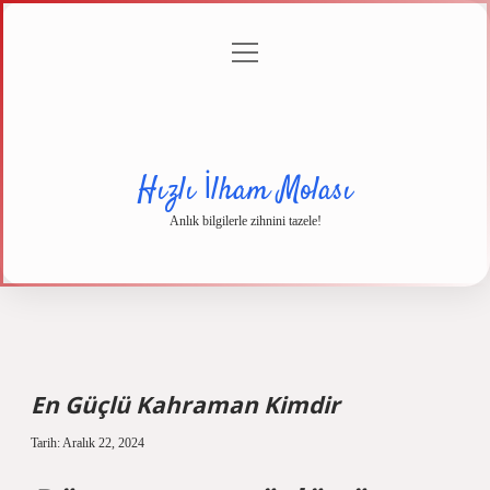
menüyü
Anasayfa
Gizlilik
Yasal
Hakkımızda
aç
Politikası
Uyarı
Hızlı İlham Molası
Anlık bilgilerle zihnini tazele!
En Güçlü Kahraman Kimdir
Tarih: Aralık 22, 2024