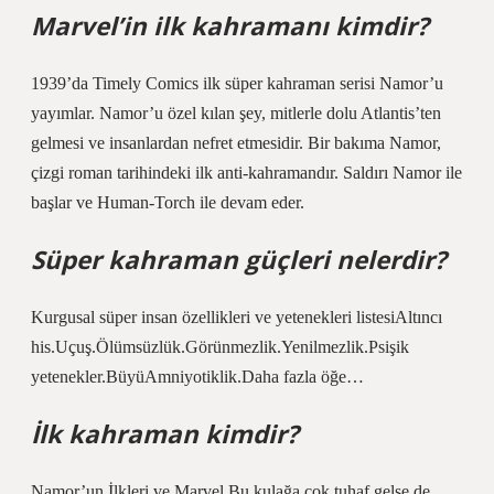
Marvel’in ilk kahramanı kimdir?
1939’da Timely Comics ilk süper kahraman serisi Namor’u
yayımlar. Namor’u özel kılan şey, mitlerle dolu Atlantis’ten
gelmesi ve insanlardan nefret etmesidir. Bir bakıma Namor,
çizgi roman tarihindeki ilk anti-kahramandır. Saldırı Namor ile
başlar ve Human-Torch ile devam eder.
Süper kahraman güçleri nelerdir?
Kurgusal süper insan özellikleri ve yetenekleri listesiAltıncı
his.Uçuş.Ölümsüzlük.Görünmezlik.Yenilmezlik.Psişik
yetenekler.BüyüAmniyotiklik.Daha fazla öğe…
İlk kahraman kimdir?
Namor’un İlkleri ve Marvel Bu kulağa çok tuhaf gelse de,