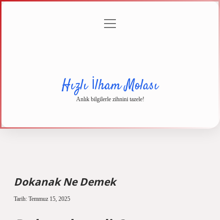
menüyü
Anasayfa
Gizlilik
Yasal
Hakkımızda
aç
Politikası
Uyarı
Hızlı İlham Molası
Anlık bilgilerle zihnini tazele!
Dokanak Ne Demek
Tarih: Temmuz 15, 2025