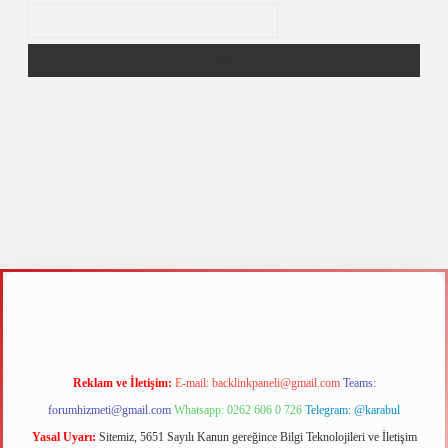
Arama
z
m elexbet
Reklam ve İletişim:
E-mail:
backlinkpaneli@gmail.com
Teams:
forumhizmeti@gmail.com
Whatsapp: 0262 606 0 726
Telegram: @karabul
Yasal Uyarı:
Sitemiz, 5651 Sayılı Kanun gereğince Bilgi Teknolojileri ve İletişim