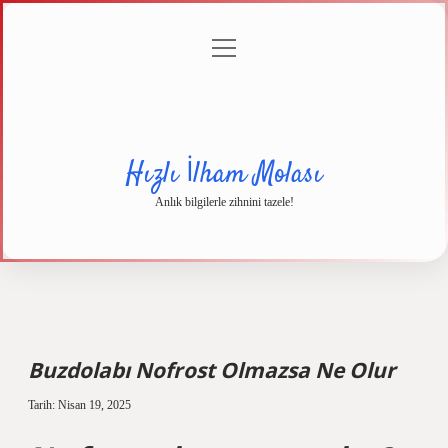
menüyü
Anasayfa
Gizlilik
Yasal
Hakkımızda
aç
Politikası
Uyarı
Hızlı İlham Molası
Anlık bilgilerle zihnini tazele!
Buzdolabı Nofrost Olmazsa Ne Olur
Tarih: Nisan 19, 2025