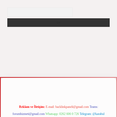
Arama
xyz
m elexbet
Reklam ve İletişim:
E-mail:
backlinkpaneli@gmail.com
Teams:
forumhizmeti@gmail.com
Whatsapp: 0262 606 0 726
Telegram: @karabul