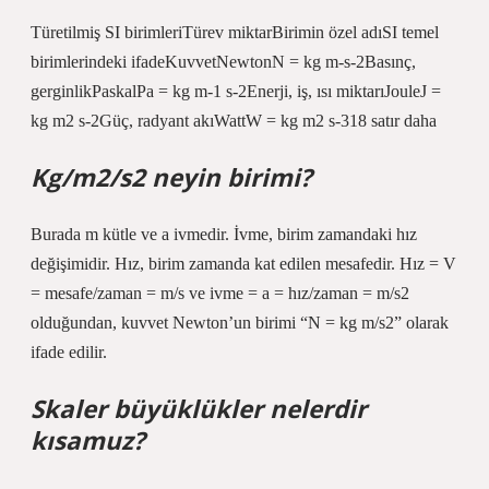
Türetilmiş SI birimleriTürev miktarBirimin özel adıSI temel
birimlerindeki ifadeKuvvetNewtonN = kg m-s-2Basınç,
gerginlikPaskalPa = kg m-1 s-2Enerji, iş, ısı miktarıJouleJ =
kg m2 s-2Güç, radyant akıWattW = kg m2 s-318 satır daha
Kg/m2/s2 neyin birimi?
Burada m kütle ve a ivmedir. İvme, birim zamandaki hız
değişimidir. Hız, birim zamanda kat edilen mesafedir. Hız = V
= mesafe/zaman = m/s ve ivme = a = hız/zaman = m/s2
olduğundan, kuvvet Newton’un birimi “N = kg m/s2” olarak
ifade edilir.
Skaler büyüklükler nelerdir
kısamuz?