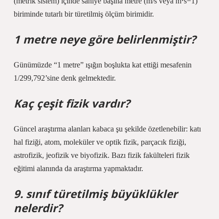
(metrik sistem) içinde saniye başına metre (m/s veya m⋅s−1)
biriminde tutarlı bir türetilmiş ölçüm birimidir.
1 metre neye göre belirlenmiştir?
Günümüzde “1 metre” ışığın boşlukta kat ettiği mesafenin
1/299,792’sine denk gelmektedir.
Kaç çeşit fizik vardır?
Güncel araştırma alanları kabaca şu şekilde özetlenebilir: katı
hal fiziği, atom, moleküler ve optik fizik, parçacık fiziği,
astrofizik, jeofizik ve biyofizik. Bazı fizik fakülteleri fizik
eğitimi alanında da araştırma yapmaktadır.
9. sınıf türetilmiş büyüklükler
nelerdir?