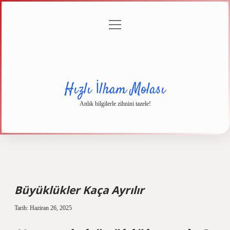
menüyü
Anasayfa
Gizlilik
Yasal
Hakkımızda
aç
Politikası
Uyarı
Hızlı İlham Molası
Anlık bilgilerle zihnini tazele!
Büyüklükler Kaça Ayrılır
Tarih: Haziran 26, 2025