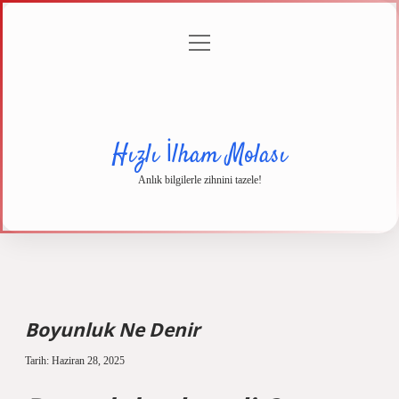
menüyü
Anasayfa
Gizlilik
Yasal
Hakkımızda
aç
Politikası
Uyarı
Hızlı İlham Molası
Anlık bilgilerle zihnini tazele!
Boyunluk Ne Denir
Tarih: Haziran 28, 2025