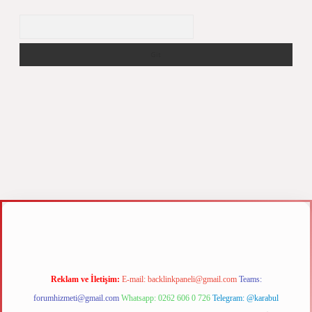
Arama
z
m elexbet
Reklam ve İletişim:
E-mail:
backlinkpaneli@gmail.com
Teams:
forumhizmeti@gmail.com
Whatsapp: 0262 606 0 726
Telegram: @karabul