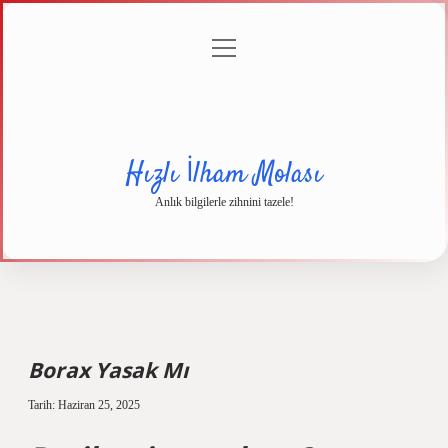
menüyü
Anasayfa
Gizlilik
Yasal
Hakkımızda
aç
Politikası
Uyarı
Hızlı İlham Molası
Anlık bilgilerle zihnini tazele!
Borax Yasak Mı
Tarih: Haziran 25, 2025