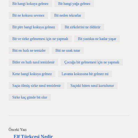
Bit hangi kokuya gelmez
Bit hangi yağa gelmez
Bit ne kokusu sevmez
Bit neden tekrarlar
Bit pire hangi kokuya gelmez
Bit sirkelerini ne öldürür
Bit ve sirke gelmemesi için ne yapmalı
Bit yastıkta ne kadar yaşar
Biti en hızlı ne temizler
Biti ne uzak tutar
Bitler en hızlı nasıl temizlenir
Çocuğa bit gelmemesi için ne yapmalı
Kene hangi kokuya gelmez
Lavanta kokusuna bit gelmez mi
Saçta ölmüş sirke nasıl temizlenir
Saçtaki bitten nasıl kurtulunur
Sirke kaç günde bit olur
Önceki Yazı
Elf Türkçesi Nedir