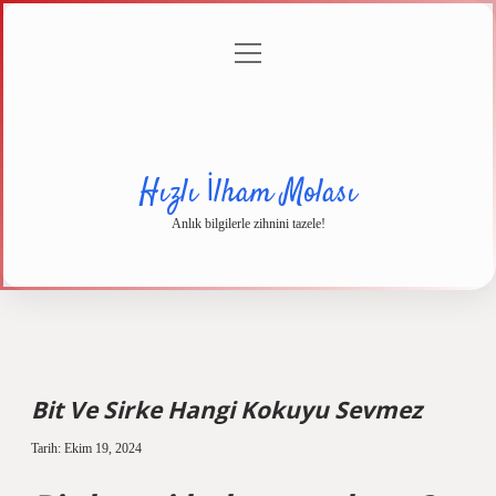
menüyü
Anasayfa
Gizlilik
Yasal
Hakkımızda
aç
Politikası
Uyarı
Hızlı İlham Molası
Anlık bilgilerle zihnini tazele!
Bit Ve Sirke Hangi Kokuyu Sevmez
Tarih: Ekim 19, 2024