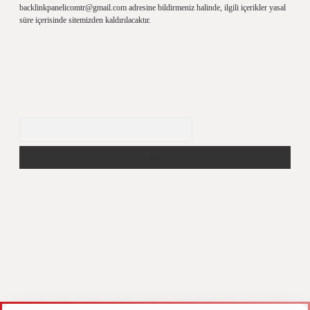
backlinkpanelicomtr@gmail.com
adresine bildirmeniz halinde, ilgili içerikler yasal
süre içerisinde sitemizden kaldırılacaktır.
Arama
z
m elexbet