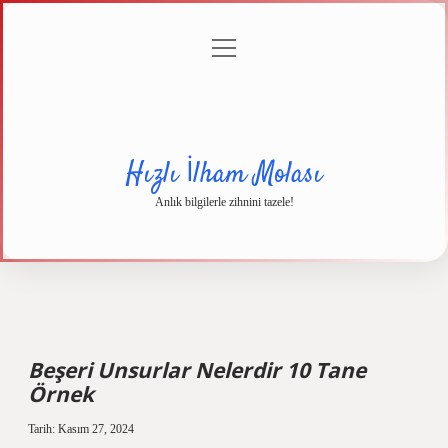
menüyü
Anasayfa
Gizlilik
Yasal
Hakkımızda
aç
Politikası
Uyarı
Hızlı İlham Molası
Anlık bilgilerle zihnini tazele!
Beşeri Unsurlar Nelerdir 10 Tane
Örnek
Tarih: Kasım 27, 2024