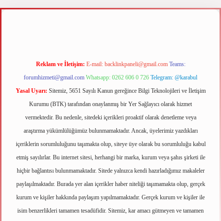
z
m elexbet
Reklam ve İletişim:
E-mail:
backlinkpaneli@gmail.com
Teams:
forumhizmeti@gmail.com
Whatsapp: 0262 606 0 726
Telegram: @karabul
Yasal Uyarı:
Sitemiz, 5651 Sayılı Kanun gereğince Bilgi Teknolojileri ve İletişim
Kurumu (BTK) tarafından onaylanmış bir Yer Sağlayıcı olarak hizmet
vermektedir. Bu nedenle, sitedeki içerikleri proaktif olarak denetleme veya
araştırma yükümlülüğümüz bulunmamaktadır. Ancak, üyelerimiz yazdıkları
içeriklerin sorumluluğunu taşımakta olup, siteye üye olarak bu sorumluluğu kabul
etmiş sayılırlar. Bu internet sitesi, herhangi bir marka, kurum veya şahıs şirketi ile
hiçbir bağlantısı bulunmamaktadır. Sitede yalnızca kendi hazırladığımız makaleler
paylaşılmaktadır. Burada yer alan içerikler haber niteliği taşımamakta olup, gerçek
kurum ve kişiler hakkında paylaşım yapılmamaktadır. Gerçek kurum ve kişiler ile
isim benzerlikleri tamamen tesadüfidir. Sitemiz, kar amacı gütmeyen ve tamamen