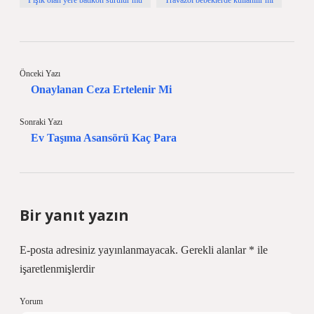
Pişik olan yere batikon sürülür mü
Travazol bebeklerde kullanılır mı
Önceki Yazı
Onaylanan Ceza Ertelenir Mi
Sonraki Yazı
Ev Taşıma Asansörü Kaç Para
Bir yanıt yazın
E-posta adresiniz yayınlanmayacak.
Gerekli alanlar
*
ile
işaretlenmişlerdir
Yorum