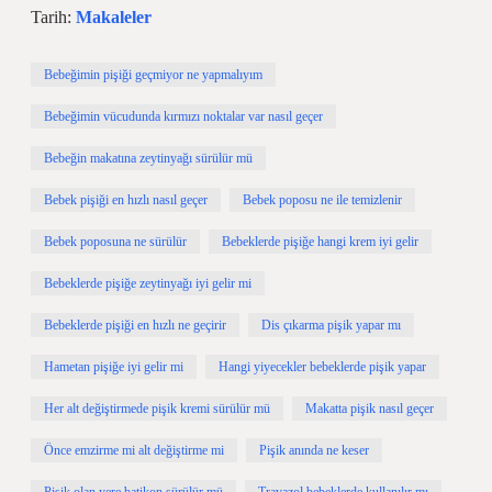
Tarih:
Makaleler
Bebeğimin pişiği geçmiyor ne yapmalıyım
Bebeğimin vücudunda kırmızı noktalar var nasıl geçer
Bebeğin makatına zeytinyağı sürülür mü
Bebek pişiği en hızlı nasıl geçer
Bebek poposu ne ile temizlenir
Bebek poposuna ne sürülür
Bebeklerde pişiğe hangi krem iyi gelir
Bebeklerde pişiğe zeytinyağı iyi gelir mi
Bebeklerde pişiği en hızlı ne geçirir
Dis çıkarma pişik yapar mı
Hametan pişiğe iyi gelir mi
Hangi yiyecekler bebeklerde pişik yapar
Her alt değiştirmede pişik kremi sürülür mü
Makatta pişik nasıl geçer
Önce emzirme mi alt değiştirme mi
Pişik anında ne keser