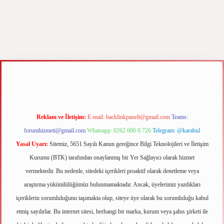
 elexbet
Reklam ve İletişim:
E-mail:
backlinkpaneli@gmail.com
Teams:
forumhizmeti@gmail.com
Whatsapp: 0262 606 0 726
Telegram: @karabul
Yasal Uyarı:
Sitemiz, 5651 Sayılı Kanun gereğince Bilgi Teknolojileri ve İletişim
Kurumu (BTK) tarafından onaylanmış bir Yer Sağlayıcı olarak hizmet
vermektedir. Bu nedenle, sitedeki içerikleri proaktif olarak denetleme veya
araştırma yükümlülüğümüz bulunmamaktadır. Ancak, üyelerimiz yazdıkları
içeriklerin sorumluluğunu taşımakta olup, siteye üye olarak bu sorumluluğu kabul
etmiş sayılırlar. Bu internet sitesi, herhangi bir marka, kurum veya şahıs şirketi ile