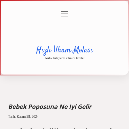
menüyü
Anasayfa
Gizlilik
Yasal
Hakkımızda
aç
Politikası
Uyarı
Hızlı İlham Molası
Anlık bilgilerle zihnini tazele!
Bebek Poposuna Ne Iyi Gelir
Tarih: Kasım 28, 2024