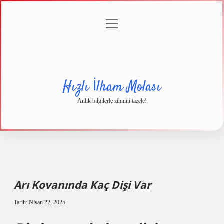
menüyü
Anasayfa
Gizlilik
Yasal
Hakkımızda
aç
Politikası
Uyarı
Hızlı İlham Molası
Anlık bilgilerle zihnini tazele!
Arı Kovanında Kaç Dişi Var
Tarih: Nisan 22, 2025