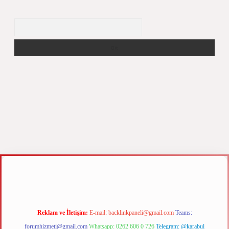
Arama
z
m elexbet
Reklam ve İletişim:
E-mail:
backlinkpaneli@gmail.com
Teams:
forumhizmeti@gmail.com
Whatsapp: 0262 606 0 726
Telegram: @karabul