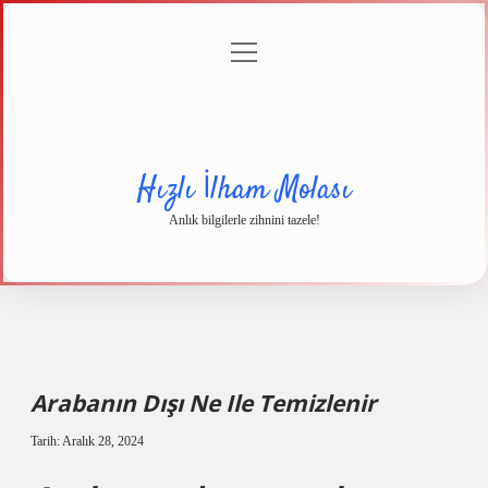
menüyü
Anasayfa
Gizlilik
Yasal
Hakkımızda
aç
Politikası
Uyarı
Hızlı İlham Molası
Anlık bilgilerle zihnini tazele!
Arabanın Dışı Ne Ile Temizlenir
Tarih: Aralık 28, 2024