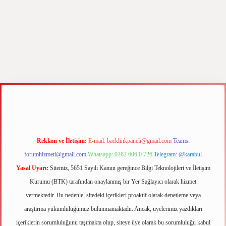
z
m elexbet
Reklam ve İletişim:
E-mail:
backlinkpaneli@gmail.com
Teams:
forumhizmeti@gmail.com
Whatsapp: 0262 606 0 726
Telegram: @karabul
Yasal Uyarı:
Sitemiz, 5651 Sayılı Kanun gereğince Bilgi Teknolojileri ve İletişim
Kurumu (BTK) tarafından onaylanmış bir Yer Sağlayıcı olarak hizmet
vermektedir. Bu nedenle, sitedeki içerikleri proaktif olarak denetleme veya
araştırma yükümlülüğümüz bulunmamaktadır. Ancak, üyelerimiz yazdıkları
içeriklerin sorumluluğunu taşımakta olup, siteye üye olarak bu sorumluluğu kabul