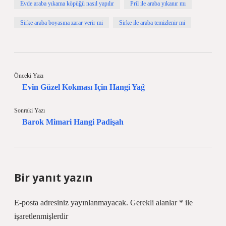
Evde araba yıkama köpüğü nasıl yapılır
Pril ile araba yıkanır mı
Sirke araba boyasına zarar verir mi
Sirke ile araba temizlenir mi
Önceki Yazı
Evin Güzel Kokması Için Hangi Yağ
Sonraki Yazı
Barok Mimari Hangi Padişah
Bir yanıt yazın
E-posta adresiniz yayınlanmayacak.
Gerekli alanlar
*
ile
işaretlenmişlerdir