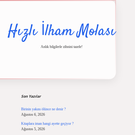
Hızlı İlham Molası
Anlık bilgilerle zihnini tazele!
Sidebar
cel giriş
ilbet casino
ilbet yeni giriş
Betexper giriş adresi
betexper.xyz
m e
Son Yazılar
Birinin yakını ölünce ne denir ?
Ağustos 6, 2026
Kitaplara iman hangi ayette geçiyor ?
Ağustos 5, 2026