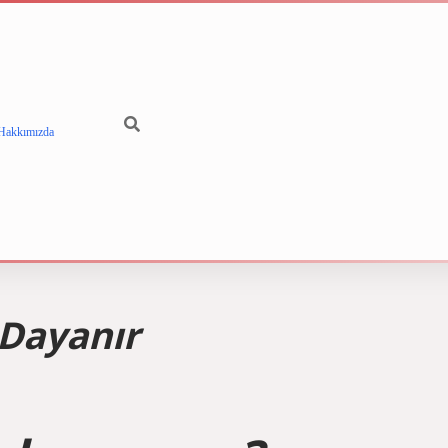
Hakkımızda
betci
vdcasino gün
Dayanır