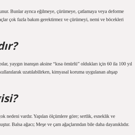
lunur. Bunlar ayrıca eğilmeye, çürümeye, çatlamaya veya deforme
çlar çok fazla bakım gerektirmez ve çürümeyi, nemi ve böcekleri
ır?
lar, yaygın inanışın aksine “kısa ömürlü” oldukları için 60 ila 100 yıl
 kullanılarak uzatılabilirken, kimyasal koruma uygulanan ahşap
isi?
 nedeni vardır. Yapılan ölçümlere göre; sertlik, esneklik ve
nmuştur. Balsa ağacı; Meşe ve çam ağaçlarından bile daha dayanıklıdır.