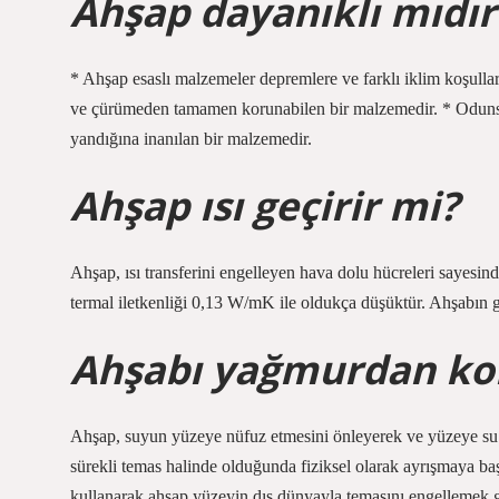
Ahşap dayanıklı mıdır
* Ahşap esaslı malzemeler depremlere ve farklı iklim koşullar
ve çürümeden tamamen korunabilen bir malzemedir. * Odunsu 
yandığına inanılan bir malzemedir.
Ahşap ısı geçirir mi?
Ahşap, ısı transferini engelleyen hava dolu hücreleri sayesin
termal iletkenliği 0,13 W/mK ile oldukça düşüktür. Ahşabın g
Ahşabı yağmurdan ko
Ahşap, suyun yüzeye nüfuz etmesini önleyerek ve yüzeye su i
sürekli temas halinde olduğunda fiziksel olarak ayrışmaya ba
kullanarak ahşap yüzeyin dış dünyayla temasını engellemek g