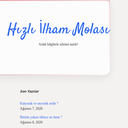
Hızlı İlham Molası
Anlık bilgilerle zihnini tazele!
Sidebar
cel giriş
ilbet casino
ilbet yeni giriş
Betexper giriş adresi
betexper.xyz
m e
Son Yazılar
Katyonik ve anyonik nedir ?
Ağustos 7, 2026
Birinin yakını ölünce ne denir ?
Ağustos 6, 2026