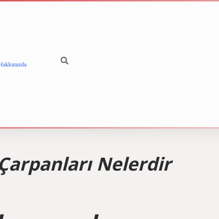
Hakkımızda
betci
vdcasino gün
Çarpanları Nelerdir