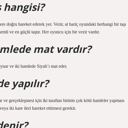
 hangisi?
lere doğru hareket ederek yer. Vezir, at hariç oyundaki herhangi bir taşı
mli ve en güçlü taştır. Her oyuncu için bir vezir vardır.
amlede mat vardır?
ynar ve iki hamlede Siyah’ı mat eder.
e yapılır?
ır ve gerçekleşmesi için iki taraftan birinin çok kötü hamleler yapması
ya iki kare ileri hareket ettirmesi gerekir.
denir?