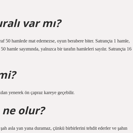
ralı var mı?
araf 50 hamlede mat edemezse, oyun berabere biter. Satrançta 1 hamle,
50 hamle sayımında, yalnızca bir tarafın hamleleri sayılır. Satrançta 16
mi?
zdan yenerek ön çapraz kareye geçebilir.
 ne olur?
 şah asla yan yana duramaz, çünkü birbirlerini tehdit ederler ve şahın