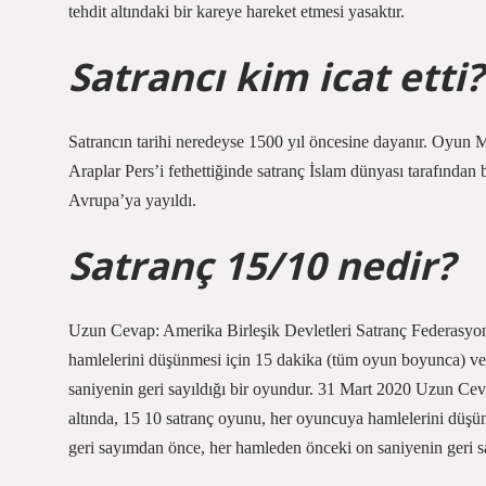
tehdit altındaki bir kareye hareket etmesi yasaktır.
Satrancı kim icat etti?
Satrancın tarihi neredeyse 1500 yıl öncesine dayanır. Oyun M
Araplar Pers’i fethettiğinde satranç İslam dünyası tarafından 
Avrupa’ya yayıldı.
Satranç 15/10 nedir?
Uzun Cevap: Amerika Birleşik Devletleri Satranç Federasyonu
hamlelerini düşünmesi için 15 dakika (tüm oyun boyunca) ve
saniyenin geri sayıldığı bir oyundur. 31 Mart 2020 Uzun Cev
altında, 15 10 satranç oyunu, her oyuncuya hamlelerini düşü
geri sayımdan önce, her hamleden önceki on saniyenin geri sa