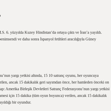
.S. 6. yüzyılda Kuzey Hindistan’da ortaya çıktı ve İran’a yayıldı.
benimsendi ve daha sonra İspanyol fetihleri ​​aracılığıyla Güney
’nun yargı yetkisi altında, 15 10 satranç oyunu, her oyuncuya
rilen, ancak 15 dakikalık geri sayımdan önce, her hamleden önceki on
ap: Amerika Birleşik Devletleri Satranç Federasyonu’nun yargı yetkisi
nmesi için 15 dakika (tüm oyun boyunca) verilen, ancak 15 dakikalık
yıldığı bir oyundur.