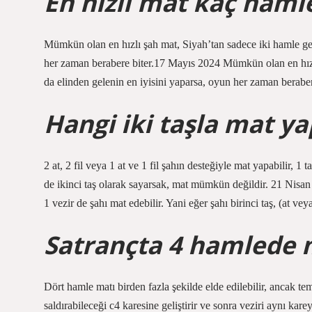
En hızlı mat kaç haml
Mümkün olan en hızlı şah mat, Siyah’tan sadece iki hamle gere
her zaman berabere biter.17 Mayıs 2024 Mümkün olan en hızlı
da elinden gelenin en iyisini yaparsa, oyun her zaman beraber
Hangi iki taşla mat yap
2 at, 2 fil veya 1 at ve 1 fil şahın desteğiyle mat yapabilir, 1 t
de ikinci taş olarak sayarsak, mat mümkün değildir. 21 Nisan 2
1 vezir de şahı mat edebilir. Yani eğer şahı birinci taş, (at ve
Satrançta 4 hamlede m
Dört hamle matı birden fazla şekilde elde edilebilir, ancak te
saldırabileceği c4 karesine geliştirir ve sonra veziri aynı kare