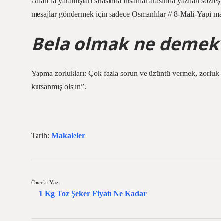
Allah’la yaratılışları sırasında insanlar arasında yazılan sözle
mesajlar göndermek için sadece Osmanlılar // 8-Mali-Yapi m
Bela olmak ne demek
Yapma zorlukları: Çok fazla sorun ve üzüntü vermek, zorluk
kutsanmış olsun”.
Tarih:
Makaleler
Önceki Yazı
1 Kg Toz Şeker Fiyatı Ne Kadar