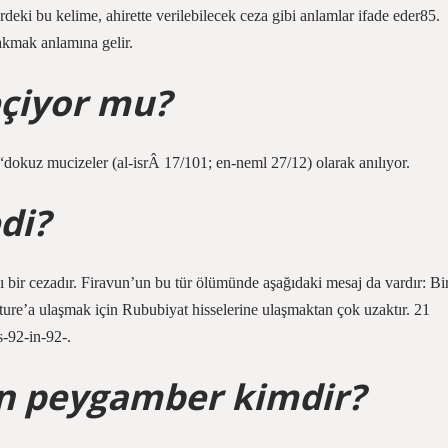
deki bu kelime, ahirette verilebilecek ceza gibi anlamlar ifade eder85.
rakmak anlamına gelir.
eçiyor mu?
okuz mucizeler (al-isrÂ 17/101; en-neml 27/12) olarak anılıyor.
di?
cı bir cezadır. Firavun’un bu tür ölümünde aşağıdaki mesaj da vardır: Bi
ture’a ulaşmak için Rububiyat hisselerine ulaşmaktan çok uzaktır. 21
-92-in-92-.
an peygamber kimdir?