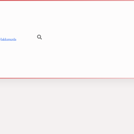
Hakkımızda
betci
vdcasino 