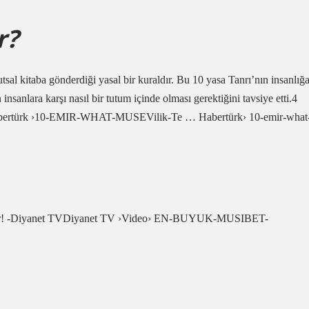
r?
utsal kitaba gönderdiği yasal bir kuraldır. Bu 10 yasa Tanrı’nın insanlığ
 insanlara karşı nasıl bir tutum içinde olması gerektiğini tavsiye etti.4
habertürk ›10-EMIR-WHAT-MUSEVilik-Te … Habertürk› 10-emir-what
zlıktır! -Diyanet TVDiyanet TV ›Video› EN-BUYUK-MUSIBET-