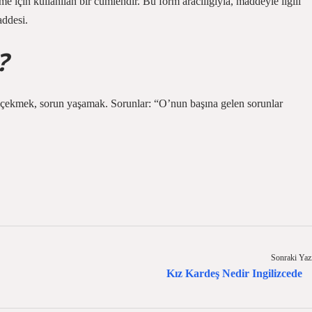
şme için kullanılan bir cümlendir. Bu form aracılığıyla, maddeyle ilgili
addesi.
?
 çekmek, sorun yaşamak. Sorunlar: “O’nun başına gelen sorunlar
Sonraki Yaz
Kız Kardeş Nedir Ingilizcede