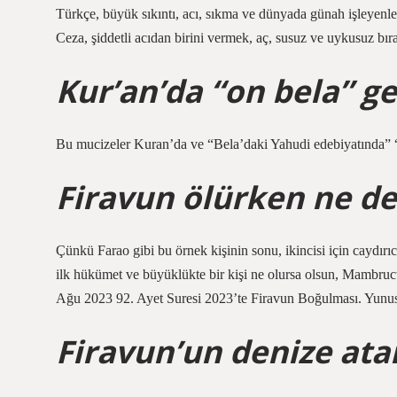
Türkçe, büyük sıkıntı, acı, sıkma ve dünyada günah işleyenler
Ceza, şiddetli acıdan birini vermek, aç, susuz ve uykusuz bı
Kur’an’da “on bela” g
Bu mucizeler Kuran’da ve “Bela’daki Yahudi edebiyatında” “d
Firavun ölürken ne de
Çünkü Farao gibi bu örnek kişinin sonu, ikincisi için caydırı
ilk hükümet ve büyüklükte bir kişi ne olursa olsun, Mambruc
Ağu 2023 92. Ayet Suresi 2023’te Firavun Boğulması. Yunus
Firavun’un denize at