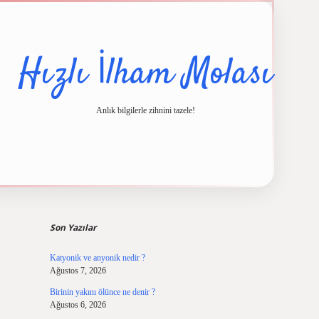
Hızlı İlham Molası
Anlık bilgilerle zihnini tazele!
Sidebar
güncel giriş
ilbet casino
ilbet yeni giriş
Betexper giriş adresi
betexper.xyz
Son Yazılar
Katyonik ve anyonik nedir ?
Ağustos 7, 2026
Birinin yakını ölünce ne denir ?
Ağustos 6, 2026