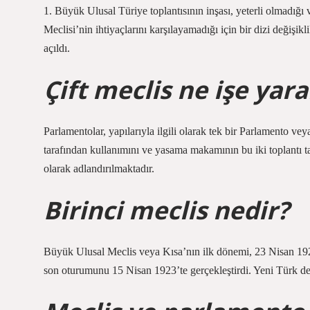
1. Büyük Ulusal Türiye toplantısının inşası, yeterli olmadığ
Meclisi’nin ihtiyaçlarını karşılayamadığı için bir dizi değiş
açıldı.
Çift meclis ne işe yara
Parlamentolar, yapılarıyla ilgili olarak tek bir Parlamento ve
tarafından kullanımını ve yasama makamının bu iki toplantı tar
olarak adlandırılmaktadır.
Birinci meclis nedir?
Büyük Ulusal Meclis veya Kısa’nın ilk dönemi, 23 Nisan 192
son oturumunu 15 Nisan 1923’te gerçekleştirdi. Yeni Türk devl