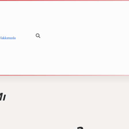
Hakkımızda
betci
vdcasino gü
ı