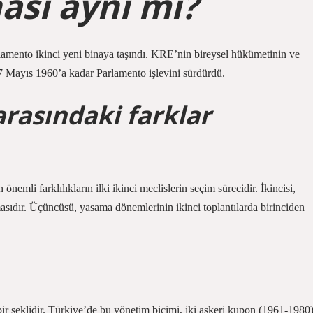
nası aynı mı?
lamento ikinci yeni binaya taşındı. KRE’nin bireysel hükümetinin ve
7 Mayıs 1960’a kadar Parlamento işlevini sürdürdü.
 arasındaki farklar
 önemli farklılıkların ilki ikinci meclislerin seçim sürecidir. İkincisi,
masıdır. Üçüncüsü, yasama dönemlerinin ikinci toplantılarda birinciden
r şeklidir. Türkiye’de bu yönetim biçimi, iki askeri kupon (1961-1980