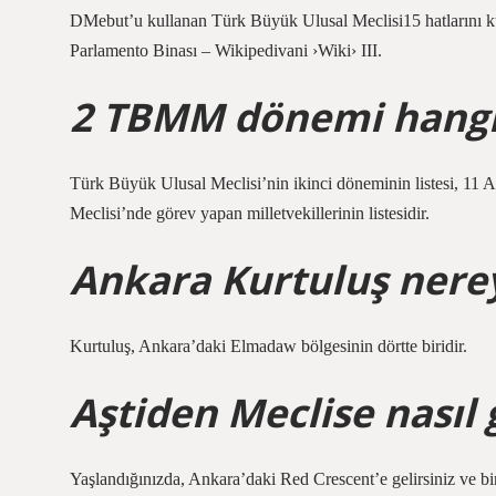
DMebut’u kullanan Türk Büyük Ulusal Meclisi15 hatlarını ku
Parlamento Binası – Wikipedivani ›Wiki› III.
2 TBMM dönemi hangi y
Türk Büyük Ulusal Meclisi’nin ikinci döneminin listesi, 11
Meclisi’nde görev yapan milletvekillerinin listesidir.
Ankara Kurtuluş nerey
Kurtuluş, Ankara’daki Elmadaw bölgesinin dörtte biridir.
Aştiden Meclise nasıl g
Yaşlandığınızda, Ankara’daki Red Crescent’e gelirsiniz ve bir