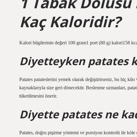
1 Tabak Dolusu 
Kaç Kaloridir?
Kalori bilgilerinin değeri 100 gram1 port (80 g) kalori158 kc
Diyetteyken patates k
Patates patateslerini yemek olarak değiştirirseniz, bu hiç kil
kaynaklarıyla size geri dönecektir. Beslenme uzmanları, patat
tüketilmesini önerir.
Diyette patates ne ka
Patates, doğru pişirme yöntemi ve porsiyon kontrolü ile köle di