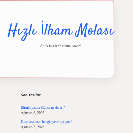
Hızlı İlham Molası
Anlık bilgilerle zihnini tazele!
Sidebar
ncel giriş
ilbet casino
ilbet yeni giriş
Betexper giriş adresi
betexper.xyz
m 
Son Yazılar
Birinin yakını ölünce ne denir ?
Ağustos 6, 2026
Kitaplara iman hangi ayette geçiyor ?
Ağustos 5, 2026