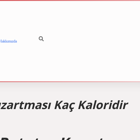
Hakkımızda
betci
vdcasino gü
ızartması Kaç Kaloridir