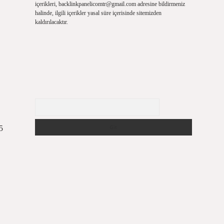
içerikleri,
backlinkpanelicomtr@gmail.com
adresine bildirmeniz
halinde, ilgili içerikler yasal süre içerisinde sitemizden
kaldırılacaktır.
Arama
5