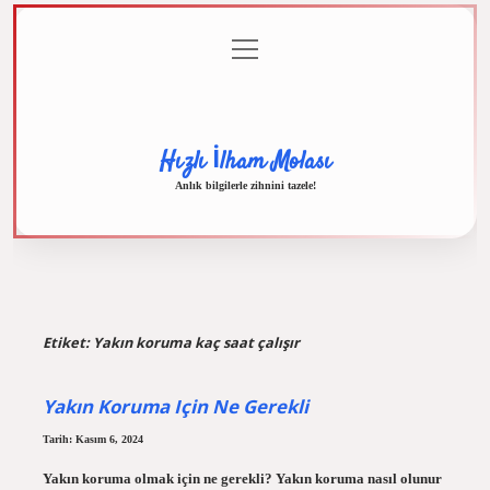
menüyü
Anasayfa
Gizlilik
Yasal
Hakkımızda
aç
Politikası
Uyarı
Hızlı İlham Molası
Anlık bilgilerle zihnini tazele!
Etiket:
Yakın koruma kaç saat çalışır
Yakın Koruma Için Ne Gerekli
Tarih: Kasım 6, 2024
Yakın koruma olmak için ne gerekli? Yakın koruma nasıl olunur