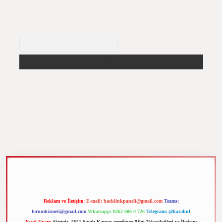
Arama
z
m elexbet
Reklam ve İletişim:
E-mail:
backlinkpaneli@gmail.com
Teams:
forumhizmeti@gmail.com
Whatsapp: 0262 606 0 726
Telegram: @karabul
Yasal Uyarı:
Sitemiz, 5651 Sayılı Kanun gereğince Bilgi Teknolojileri ve İletişim