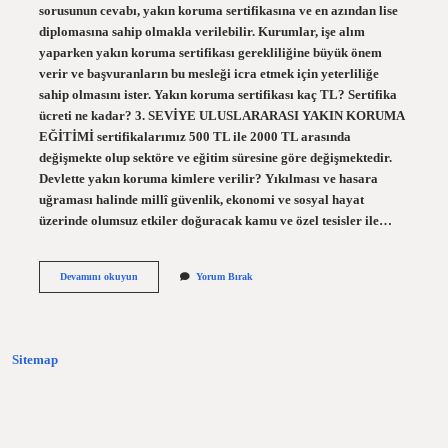
sorusunun cevabı, yakın koruma sertifikasına ve en azından lise
diplomasına sahip olmakla verilebilir. Kurumlar, işe alım
yaparken yakın koruma sertifikası gerekliliğine büyük önem
verir ve başvuranların bu mesleği icra etmek için yeterliliğe
sahip olmasını ister. Yakın koruma sertifikası kaç TL? Sertifika
ücreti ne kadar? 3. SEVİYE ULUSLARARASI YAKIN KORUMA
EĞİTİMİ sertifikalarımız 500 TL ile 2000 TL arasında
değişmekte olup sektöre ve eğitim süresine göre değişmektedir.
Devlette yakın koruma kimlere verilir? Yıkılması ve hasara
uğraması halinde millî güvenlik, ekonomi ve sosyal hayat
üzerinde olumsuz etkiler doğuracak kamu ve özel tesisler ile…
Yakın
Devamını okuyun
Yorum Bırak
Koruma
Için
Ne
Gerekli
Sitemap