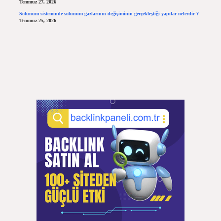
Temmuz 27, 2026
Solunum sisteminde solunum gazlarının değişiminin gerçekleştiği yapılar nelerdir ?
Temmuz 25, 2026