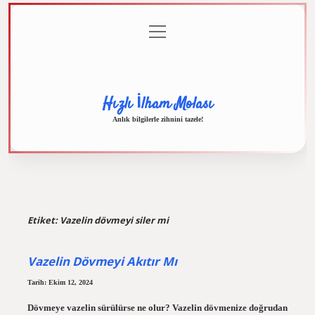
menüyü
Anasayfa
Gizlilik
Yasal
Hakkımızda
aç
Politikası
Uyarı
Hızlı İlham Molası
Anlık bilgilerle zihnini tazele!
Etiket:
Vazelin dövmeyi siler mi
Vazelin Dövmeyi Akıtır Mı
Tarih: Ekim 12, 2024
Dövmeye vazelin sürülürse ne olur? Vazelin dövmenize doğrudan