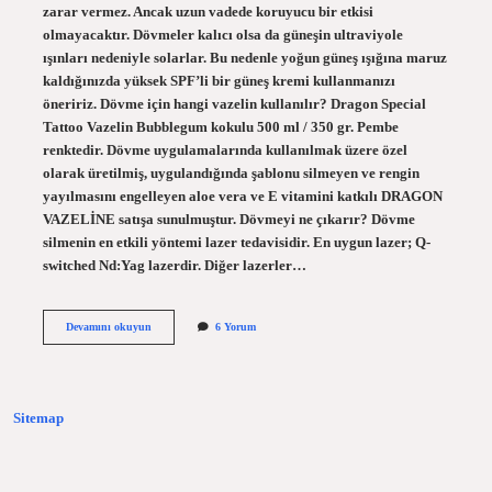
zarar vermez. Ancak uzun vadede koruyucu bir etkisi
olmayacaktır. Dövmeler kalıcı olsa da güneşin ultraviyole
ışınları nedeniyle solarlar. Bu nedenle yoğun güneş ışığına maruz
kaldığınızda yüksek SPF’li bir güneş kremi kullanmanızı
öneririz. Dövme için hangi vazelin kullanılır? Dragon Special
Tattoo Vazelin Bubblegum kokulu 500 ml / 350 gr. Pembe
renktedir. Dövme uygulamalarında kullanılmak üzere özel
olarak üretilmiş, uygulandığında şablonu silmeyen ve rengin
yayılmasını engelleyen aloe vera ve E vitamini katkılı DRAGON
VAZELİNE satışa sunulmuştur. Dövmeyi ne çıkarır? Dövme
silmenin en etkili yöntemi lazer tedavisidir. En uygun lazer; Q-
switched Nd:Yag lazerdir. Diğer lazerler…
Vazelin
Devamını okuyun
6 Yorum
Dövmeyi
Akıtır
Mı
Sitemap