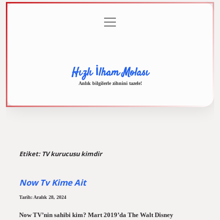
menüyü
Anasayfa
Gizlilik
Yasal
Hakkımızda
aç
Politikası
Uyarı
Hızlı İlham Molası
Anlık bilgilerle zihnini tazele!
Etiket:
TV kurucusu kimdir
Now Tv Kime Ait
Tarih: Aralık 28, 2024
Now TV’nin sahibi kim? Mart 2019’da The Walt Disney