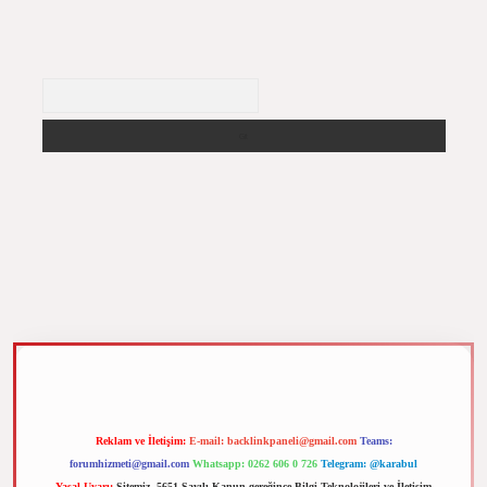
Arama
m elexbet
Reklam ve İletişim:
E-mail:
backlinkpaneli@gmail.com
Teams:
forumhizmeti@gmail.com
Whatsapp: 0262 606 0 726
Telegram: @karabul
Yasal Uyarı:
Sitemiz, 5651 Sayılı Kanun gereğince Bilgi Teknolojileri ve İletişim