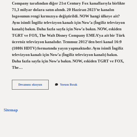
Company tarafından diğer 21st Century Fox kanallarıyla birlikte
71,3 milyar dolara satın alındı. 20 Haziran 2023’te kanalın
logosunun rengi kırmızıya değiştirildi. NOW hangi ülkeye ait?
Aynı isimli İngiliz televizyon kanalı için Now’a (İngiliz televizyon
kanalı) bakın. Daha fazla sayfa için Now’a bakın. NOW, eskiden
TGRT ve FOX, The Walt Disney Company EMEA’ya ait bir Türk
ücretsiz televizyon kanalıdır. Temmuz 2012’den beri kanal 16:9
(1080i HDTV) formatında yayın yapmaktadır. Aynı isimli İngiliz
televizyon kanalı için Now’a (İngiliz televizyon kanalı) bakın.
Daha fazla sayfa için Now’a bakın. NOW, eskiden TGRT ve FOX,
The…
Now
Devamını okuyun
Yorum Bırak
Tv
Kime
Ait
Sitemap