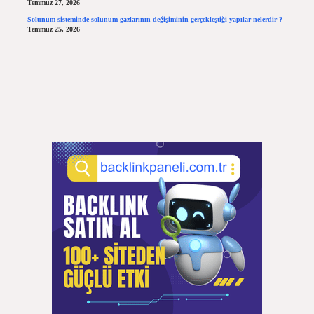
Temmuz 27, 2026
Solunum sisteminde solunum gazlarının değişiminin gerçekleştiği yapılar nelerdir ?
Temmuz 25, 2026