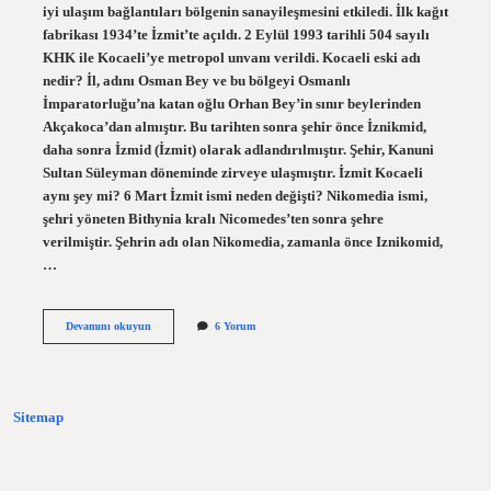
iyi ulaşım bağlantıları bölgenin sanayileşmesini etkiledi. İlk kağıt
fabrikası 1934’te İzmit’te açıldı. 2 Eylül 1993 tarihli 504 sayılı
KHK ile Kocaeli’ye metropol unvanı verildi. Kocaeli eski adı
nedir? İl, adını Osman Bey ve bu bölgeyi Osmanlı
İmparatorluğu’na katan oğlu Orhan Bey’in sınır beylerinden
Akçakoca’dan almıştır. Bu tarihten sonra şehir önce İznikmid,
daha sonra İzmid (İzmit) olarak adlandırılmıştır. Şehir, Kanuni
Sultan Süleyman döneminde zirveye ulaşmıştır. İzmit Kocaeli
aynı şey mi? 6 Mart İzmit ismi neden değişti? Nikomedia ismi,
şehri yöneten Bithynia kralı Nicomedes’ten sonra şehre
verilmiştir. Şehrin adı olan Nikomedia, zamanla önce Iznikomid,
…
Kocaeli
Devamını okuyun
6 Yorum
Hangi
Ilden
Ayrıldı
Sitemap