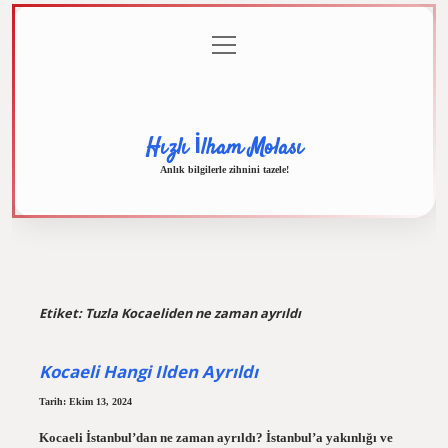
menüyü
Anasayfa
Gizlilik
Yasal
Hakkımızda
aç
Politikası
Uyarı
Hızlı İlham Molası
Anlık bilgilerle zihnini tazele!
Etiket:
Tuzla Kocaeliden ne zaman ayrıldı
Kocaeli Hangi Ilden Ayrıldı
Tarih: Ekim 13, 2024
Kocaeli İstanbul’dan ne zaman ayrıldı? İstanbul’a yakınlığı ve