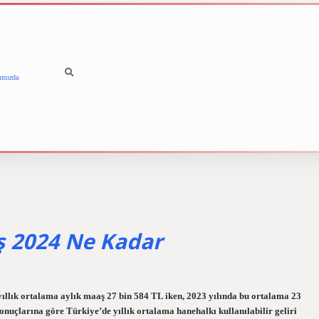
ımızda
betci
vdcasino güncel giriş
 2024 Ne Kadar
ıllık ortalama aylık maaş 27 bin 584 TL iken, 2023 yılında bu ortalama 23
nuçlarına göre Türkiye’de yıllık ortalama hanehalkı kullanılabilir geliri