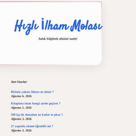
Hızlı İlham Molası
Anlık bilgilerle zihnini tazele!
Sidebar
ilbet casino
ilbet yeni giriş
Betexper giriş adresi
betexper.xyz
m elexbet
Son Yazılar
Birinin yakını ölünce ne denir ?
Ağustos 6, 2026
Kitaplara iman hangi ayette geçiyor ?
Ağustos 5, 2026
500 kg lık danadan ne kadar et çıkar ?
Ağustos 3, 2026
27 yaşında yüzme öğrenilir mi ?
Ağustos 3, 2026