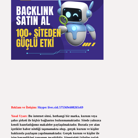
Reklam ve İletişim:
Skype: live:.cid.575569c608265c69
Yasal Uyarı:
Bu internet sitesi, herhangi bir marka, kurum veya
şahıs şirketi ile hiçbir bağlantısı bulunmamaktadır. Sitede yalnızca
kendi hazırladığımız makaleler paylaşılmaktadır. Burada yer alan
içerikler haber niteliği taşımamakta olup, gerçek kurum ve kişiler
hakkında paylaşım yapılmamaktadır. Gerçek kurum ve kişiler ile
isim benzerlikleri tamamen tesadüfidir. Sitemizdeki bilgiler taslak