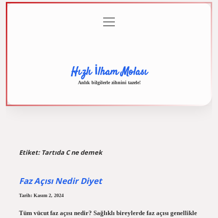
menüyü
Anasayfa
Gizlilik
Yasal
Hakkımızda
aç
Politikası
Uyarı
Hızlı İlham Molası
Anlık bilgilerle zihnini tazele!
Etiket:
Tartıda C ne demek
Faz Açısı Nedir Diyet
Tarih: Kasım 2, 2024
Tüm vücut faz açısı nedir? Sağlıklı bireylerde faz açısı genellikle