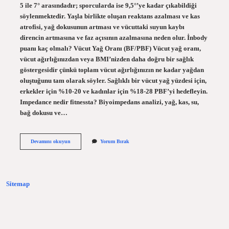
5 ile 7° arasındadır; sporcularda ise 9,5°’ye kadar çıkabildiği
söylenmektedir. Yaşla birlikte oluşan reaktans azalması ve kas
atrofisi, yağ dokusunun artması ve vücuttaki suyun kaybı
direncin artmasına ve faz açısının azalmasına neden olur. İnbody
puanı kaç olmalı? Vücut Yağ Oranı (BF/PBF) Vücut yağ oranı,
vücut ağırlığınızdan veya BMI’nizden daha doğru bir sağlık
göstergesidir çünkü toplam vücut ağırlığınızın ne kadar yağdan
oluştuğunu tam olarak söyler. Sağlıklı bir vücut yağ yüzdesi için,
erkekler için %10-20 ve kadınlar için %18-28 PBF’yi hedefleyin.
Impedance nedir fitnessta? Biyoimpedans analizi, yağ, kas, su,
bağ dokusu ve…
Faz
Devamını okuyun
Yorum Bırak
Açısı
Nedir
Diyet
Sitemap