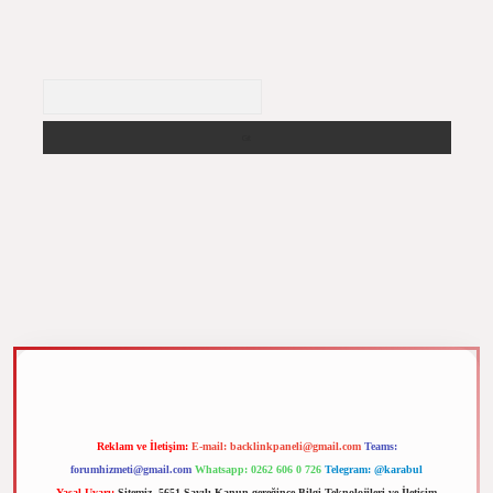
Arama
m elexbet
Reklam ve İletişim:
E-mail:
backlinkpaneli@gmail.com
Teams:
forumhizmeti@gmail.com
Whatsapp: 0262 606 0 726
Telegram: @karabul
Yasal Uyarı:
Sitemiz, 5651 Sayılı Kanun gereğince Bilgi Teknolojileri ve İletişim