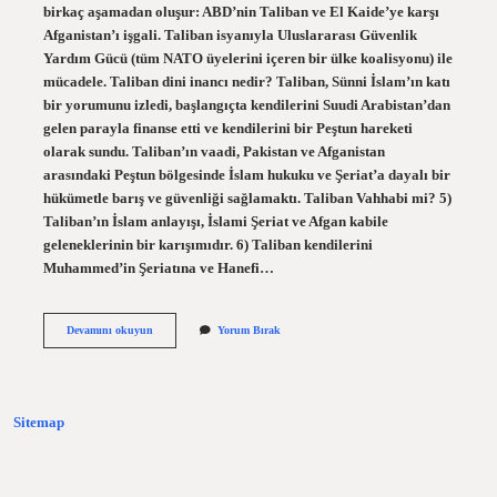
birkaç aşamadan oluşur: ABD’nin Taliban ve El Kaide’ye karşı
Afganistan’ı işgali. Taliban isyanıyla Uluslararası Güvenlik
Yardım Gücü (tüm NATO üyelerini içeren bir ülke koalisyonu) ile
mücadele. Taliban dini inancı nedir? Taliban, Sünni İslam’ın katı
bir yorumunu izledi, başlangıçta kendilerini Suudi Arabistan’dan
gelen parayla finanse etti ve kendilerini bir Peştun hareketi
olarak sundu. Taliban’ın vaadi, Pakistan ve Afganistan
arasındaki Peştun bölgesinde İslam hukuku ve Şeriat’a dayalı bir
hükümetle barış ve güvenliği sağlamaktı. Taliban Vahhabi mi? 5)
Taliban’ın İslam anlayışı, İslami Şeriat ve Afgan kabile
geleneklerinin bir karışımıdır. 6) Taliban kendilerini
Muhammed’in Şeriatına ve Hanefi…
Taliban
Devamını okuyun
Yorum Bırak
Amacı
Ne
Sitemap