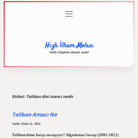
menüyü
Anasayfa
Gizlilik
Yasal
Hakkımızda
aç
Politikası
Uyarı
Hızlı İlham Molası
Anlık bilgilerle zihnini tazele!
Etiket:
Taliban dini inancı nedir
Taliban Amacı Ne
Tarih: Ekim 11, 2024
Taliban kime karşı savaşıyor? Afganistan Savaşı (2001-2021)