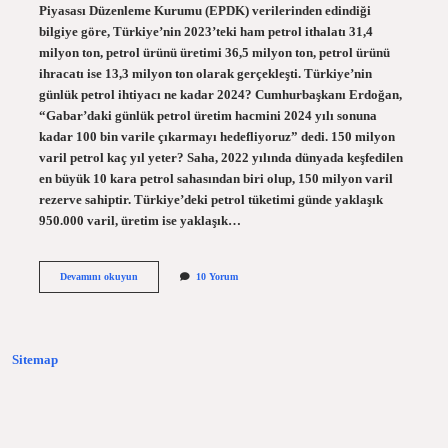
Piyasası Düzenleme Kurumu (EPDK) verilerinden edindiği
bilgiye göre, Türkiye’nin 2023’teki ham petrol ithalatı 31,4
milyon ton, petrol ürünü üretimi 36,5 milyon ton, petrol ürünü
ihracatı ise 13,3 milyon ton olarak gerçekleşti. Türkiye’nin
günlük petrol ihtiyacı ne kadar 2024? Cumhurbaşkanı Erdoğan,
“Gabar’daki günlük petrol üretim hacmini 2024 yılı sonuna
kadar 100 bin varile çıkarmayı hedefliyoruz” dedi. 150 milyon
varil petrol kaç yıl yeter? Saha, 2022 yılında dünyada keşfedilen
en büyük 10 kara petrol sahasından biri olup, 150 milyon varil
rezerve sahiptir. Türkiye’deki petrol tüketimi günde yaklaşık
950.000 varil, üretim ise yaklaşık…
Türkiyenin
Devamını okuyun
10 Yorum
Yıllık
Petrol
Ihtiyacı
Ne
Kadardır
Sitemap