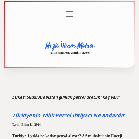
menüyü
Anasayfa
Gizlilik
Yasal
Hakkımızda
aç
Politikası
Uyarı
Hızlı İlham Molası
Anlık bilgilerle zihnini tazele!
Etiket:
Suudi Arabistan günlük petrol üretimi kaç varil
Türkiyenin Yıllık Petrol Ihtiyacı Ne Kadardır
Tarih: Ekim 11, 2024
Türkiye 1 yılda ne kadar petrol alıyor? AA muhabirinin Enerji