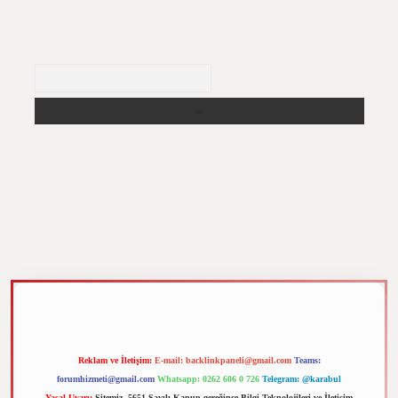
Arama
z
m elexbet
Reklam ve İletişim:
E-mail:
backlinkpaneli@gmail.com
Teams:
forumhizmeti@gmail.com
Whatsapp: 0262 606 0 726
Telegram: @karabul
Yasal Uyarı:
Sitemiz, 5651 Sayılı Kanun gereğince Bilgi Teknolojileri ve İletişim