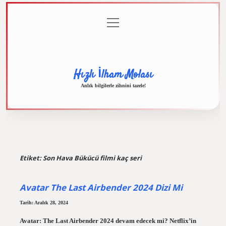
menüyü
Anasayfa
Gizlilik
Yasal
Hakkımızda
aç
Politikası
Uyarı
Hızlı İlham Molası
Anlık bilgilerle zihnini tazele!
Etiket:
Son Hava Bükücü filmi kaç seri
Avatar The Last Airbender 2024 Dizi Mi
Tarih: Aralık 28, 2024
Avatar: The Last Airbender 2024 devam edecek mi? Netflix’in