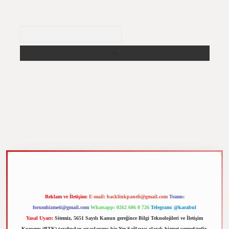
Arama
m elexbet
Reklam ve İletişim:
E-mail:
backlinkpaneli@gmail.com
Teams:
forumhizmeti@gmail.com
Whatsapp: 0262 606 0 726
Telegram: @karabul
Yasal Uyarı:
Sitemiz, 5651 Sayılı Kanun gereğince Bilgi Teknolojileri ve İletişim
Kurumu (BTK) tarafından onaylanmış bir Yer Sağlayıcı olarak hizmet vermektedir.