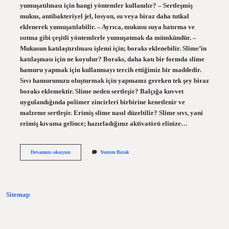
yumuşatılması için hangi yöntemler kullanılır? – Sertleşmiş
mukus, antibakteriyel jel, losyon, su veya biraz daha tutkal
eklenerek yumuşatılabilir. – Ayrıca, mukusu suya batırma ve
ısıtma gibi çeşitli yöntemlerle yumuşatmak da mümkündür. –
Mukusun katılaştırılması işlemi için; boraks eklenebilir. Slime’in
katılaşması için ne koyulur? Boraks, daha katı bir formda slime
hamuru yapmak için kullanmayı tercih ettiğimiz bir maddedir.
Sıvı hamurunuzu oluşturmak için yapmanız gereken tek şey biraz
boraks eklemektir. Slime neden sertleşir? Balçığa kuvvet
uygulandığında polimer zincirleri birbirine kenetlenir ve
malzeme sertleşir. Erimiş slime nasıl düzeltilir? Slime sıvı, yani
erimiş kıvama gelince; hazırladığınız aktivatörü elinize…
Slime
Devamını okuyun
Yorum Bırak
Koyulaştırmak
Için
Ne
Yapmalı
Sitemap