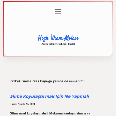
menüyü
Anasayfa
Gizlilik
Yasal
Hakkımızda
aç
Politikası
Uyarı
Hızlı İlham Molası
Anlık bilgilerle zihnini tazele!
Etiket:
Slime traş köpüğü yerine ne kullanılır
Slime Koyulaştırmak Için Ne Yapmalı
Tarih: Aralık 28, 2024
Slime nasıl koyulaştırılır? Mukusun katılaştırılması ve