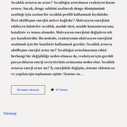
Sıcaklık artarsa ne artar? Sıcaklığın artırılması reaksiyon hızını
artırır. Ancak, denge sabitini azaltarak denge dönüşümünü
azalttığı için azalan bir sıcaklık profili kullanmak faydalıdır.
İleri aktifleşme enerjisi nelere bağlıdır? Aktivasyon enerjisini
etkileyen faktörler sıcaklık, madde türü, madde konsantrasyonu,
katalizör ve temas alanıdır. Aktivasyon enerjisini değiştiren tek
şey katalizördür. Bu nedenle, reaksiyonun aktivasyon enerjisini
azaltmak için bir katalizör kullanmak gerekir. Sıcaklık artarsa
aktifleşme enerjisi artar mı? Sıcaklığın artırılmasının etkisi
herhangi bir değişikliğe neden olmasa da, reaksiyon için gerekli
parçacıkların enerji seviyelerinin artmasına neden olur. Sıcaklık
artarsa enerji artar mı? İç enerjideki değişim, sisteme eklenen ısı
ve yapılan işin toplamına eşittir. Sisteme ısı…
Sıcaklık
Devamını okuyun
10 Yorum
Artarsa
Ileri
Aktifleşme
Enerjisi
Artar
Sitemap
Mı