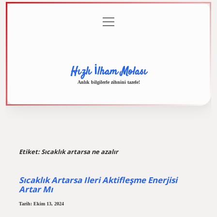
menüyü
Anasayfa
Gizlilik
Yasal
Hakkımızda
aç
Politikası
Uyarı
Hızlı İlham Molası
Anlık bilgilerle zihnini tazele!
Etiket:
Sıcaklık artarsa ne azalır
Sıcaklık Artarsa Ileri Aktifleşme Enerjisi
Artar Mı
Tarih: Ekim 13, 2024