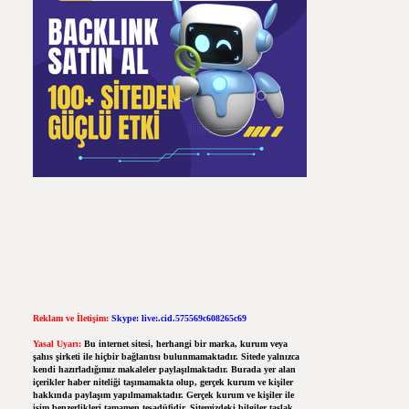
Reklam ve İletişim:
Skype: live:.cid.575569c608265c69
Yasal Uyarı:
Bu internet sitesi, herhangi bir marka, kurum veya
şahıs şirketi ile hiçbir bağlantısı bulunmamaktadır. Sitede yalnızca
kendi hazırladığımız makaleler paylaşılmaktadır. Burada yer alan
içerikler haber niteliği taşımamakta olup, gerçek kurum ve kişiler
hakkında paylaşım yapılmamaktadır. Gerçek kurum ve kişiler ile
isim benzerlikleri tamamen tesadüfidir. Sitemizdeki bilgiler taslak