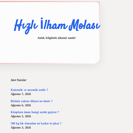
Hızlı İlham Molası
Anlık bilgilerle zihnini tazele!
Sidebar
ilbet casino
ilbet yeni giriş
Betexper giriş adresi
betexper.xyz
m elexbet
Son Yazılar
Katyonik ve anyonik nedir ?
Ağustos 7, 2026
Birinin yakını ölünce ne denir ?
Ağustos 6, 2026
Kitaplara iman hangi ayette geçiyor ?
Ağustos 5, 2026
500 kg lık danadan ne kadar et çıkar ?
Ağustos 3, 2026