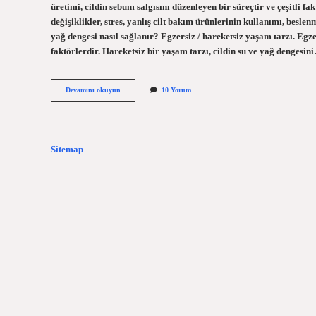
üretimi, cildin sebum salgısını düzenleyen bir süreçtir ve çeşitli f
değişiklikler, stres, yanlış cilt bakım ürünlerinin kullanımı, besle
yağ dengesi nasıl sağlanır? Egzersiz / hareketsiz yaşam tarzı. Egz
faktörlerdir. Hareketsiz bir yaşam tarzı, cildin su ve yağ dengesin
Yüzdeki
Devamını okuyun
10 Yorum
Fazla
Sebum
Nasıl
Dengelenir
Sitemap