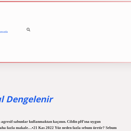
ımızda
betci
vdcasino güncel giriş
l Dengelenir
an agresif sabunlar kullanmaktan kaçının. Cildin pH’ına uygun
Daha fazla makale…•21 Kas 2022 Yüz neden fazla sebum üretir? Sebum