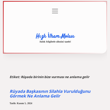
menüyü
Anasayfa
Gizlilik
Yasal
Hakkımızda
aç
Politikası
Uyarı
Hızlı İlham Molası
Anlık bilgilerle zihnini tazele!
Etiket:
Rüyada birinin bize vurması ne anlama gelir
Rüyada Başkasının Silahla Vurulduğunu
Görmek Ne Anlama Gelir
Tarih: Kasım 5, 2024