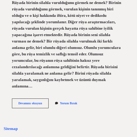
Rüyada birinin silahla vurulduğunu görmek ne demek? Birinin
rüyada vurulduğunu görmek, vurulan kişinin tanınmış biri
olduğu ve o kişi hakkında iftira, kötü niyet ve dedikodu
yapılacağı şeklinde yorumlanır. Diğer rüya araştırmacıları,
rüyada vurulan kişinin gerçek hayatta rüya sahibine iyilik
yapacağına işaret etmektedir. Rüyada birinin seni silahla
vurması ne demek? Bir rüyada silahla vurulmak iki farklı
anlama gelir, biri olumlu diğeri olumsuz. Olumlu yorumculara
göre, bu rüya temizlik ve saflığı temsil eder. Olumsuz
yorumcular, bu rüyanın rüya sahibinin haksız yere
cezalandırılacağı anlamına geldiğini belirtir. Rüyada birisini
silahla yaralamak ne anlama gelir? Birini rüyada silahla
yaralamak, saygınlığını kaybetmek ve üzüntü duymak
anlamına…
Rüyada
Devamını okuyun
Yorum Bırak
Başkasının
Silahla
Vurulduğunu
Görmek
Ne
Sitemap
Anlama
Gelir