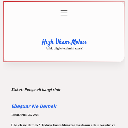
menüyü
Anasayfa
Gizlilik
Yasal
Hakkımızda
aç
Politikası
Uyarı
Hızlı İlham Molası
Anlık bilgilerle zihnini tazele!
Etiket:
Pençe eli hangi sinir
Ebeşuar Ne Demek
Tarih: Aralık 25, 2024
Ebe eli ne demek? Tedavi başlatılmazsa hastanın elleri kasılır ve