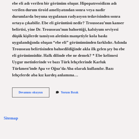
ebe eli adı verilen bir görünüm oluşur. Hipopatreoidizm adı
verilen durum tiroid ameliyatından sonra veya nadir
durumlarda boyuna uygulanan radyasyon tedavisinden sonra
ortaya çıkabilir. Ebe eli görüntüsü nedir? Trousseau’nun kanser
belirtisi, yine Dr. Trousseau’nun bahsettiği, kalsiyum seviyesi
düşük kişilerde tansiyon aletinin manşetiyle kola baskı
uygulandığında oluşan “ebe eli” görünümünden farklıdır. Aslında
Trousseau belirtisinden bahsedildiğinde akla ilk gelen şey bu ebe
eli görünümüdür. Halk dilinde ebe ne demek? * Ebe kelimesi
Uygur metinlerinde ve bazı Türk lehçelerinde Karluk
Türkmen’inde Apa ve Oğuz’da Aba olarak kullanılır. Bazı
lehçelerde aba kız kardeş anlamına…
Ebeşuar
Devamını okuyun
Yorum Bırak
Ne
Demek
Sitemap